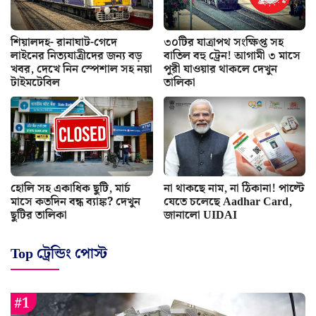
শিয়ালদহ- রানাঘাট-গেদে
৩০টির যাত্রাপথ সংক্ষিপ্ত সহ
লাইনের নিত্যযাত্রীদের জন্য বড়
বাতিল বহু ট্রেন! আগামী ৩ মাসে
খবর, দেখে নিন স্পেশাল সহ নয়া
পুরী যাওয়ার থাকলে দেখুন
টাইমটেবিল
তালিকা
হোলি সহ একাধিক ছুটি, মার্চ
না থাকছে নাম, না ঠিকানা! পাল্টে
মাসে কতদিন বন্ধ ব্যাঙ্ক? দেখুন
যেতে চলেছে Aadhar Card,
ছুটির তালিকা
জানালো UIDAI
Top ট্রেন্ডিং পোস্ট