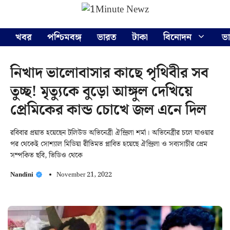
Skip
Menu
to
content
খবর
পশ্চিমবঙ্গ
ভারত
টাকা
বিনোদন
ভ
নিখাদ ভালোবাসার কাছে পৃথিবীর সব
তুচ্ছ! মৃত্যুকে বুড়ো আঙ্গুল দেখিয়ে
প্রেমিকের কান্ড চোখে জল এনে দিল
রবিবার প্রয়াত হয়েছেন টলিউড অভিনেত্রী ঐন্দ্রিলা শর্মা। অভিনেত্রীর চলে যাওয়ার
পর থেকেই সোশ্যাল মিডিয়া রীতিমত প্লাবিত হয়েছে ঐন্দ্রিলা ও সব্যসাচীর প্রেম
সম্পকিত ছবি, ভিডিও থেকে
Nandini
November 21, 2022