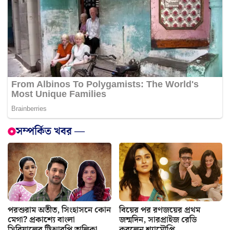
সম্পর্কিত খবর —
পরশুরাম অতীত, সিংহাসনে কোন
বিয়ের পর রণজয়ের প্রথম
মেগা? প্রকাশ্যে বাংলা
জন্মদিন, সারপ্রাইজ রেডি
সিরিয়ালের টিআরপি তালিকা
করলেন শ্যামৌপ্তি