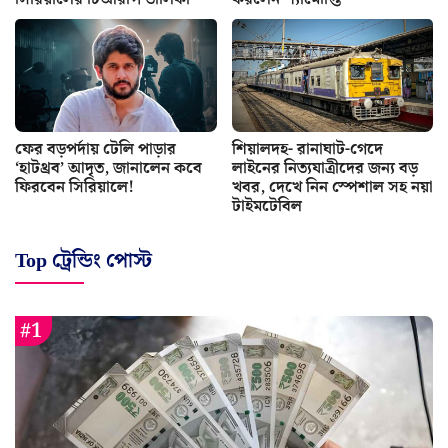
ফের বড়পর্দায় টেলি পাড়ার
শিয়ালদহ- রানাঘাট-গেদে
‘হাটথ্রব’ আদৃত, জানালেন কবে
লাইনের নিত্যযাত্রীদের জন্য বড়
ফিরবেন সিরিয়ালে!
খবর, দেখে নিন স্পেশাল সহ নয়া
টাইমটেবিল
Top ট্রেন্ডিং পোস্ট