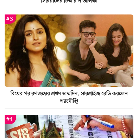
সিরিয়ালের টিআরপি তালিকা
বিয়ের পর রণজয়ের প্রথম জন্মদিন, সারপ্রাইজ রেডি করলেন
শ্যামৌপ্তি