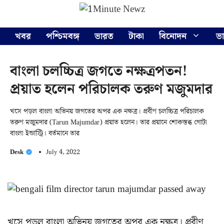
Skip
Menu
to
content
খবর
পশ্চিমবঙ্গ
ভারত
টাকা
বিনোদন
ভ
বাংলা চলচ্চিত্র জগতে নক্ষত্রপতন!
প্রয়াত হলেন পরিচালক তরুণ মজুমদার
খসে পড়ল বাংলা অভিনয় জগতের অপর এক নক্ষত্র। প্রবীণ চলচ্চিত্র পরিচালক
তরুণ মজুমদার (Tarun Majumdar) প্রয়াত হলেন। তার প্রয়ানে শোকস্তব্ধ গোটা
বাংলা ইন্ডাস্ট্রি। বর্তমানে তার
Desk
July 4, 2022
খসে পড়ল বাংলা অভিনয় জগতের অপর এক নক্ষত্র। প্রবীণ