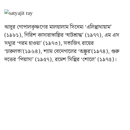
আদুর গোপালকৃষ্ণণের মালয়ালাম সিনেমা ‘এলিপ্পাথায়াম’
(১৯৮১), গিরিশ কাসারাভাল্লির ‘ঘাটশ্রাদ্ধ’ (১৯৭৭), এম এস
সথ্যুর ‘গরম হাওয়া’ (১৯৭৩), সত্যজিৎ রায়ের
‘চারুলতা'(১৯৬৪), শ্যাম বেনেগালের ‘অঙ্কুর'(১৯৭৪), গুরু
দত্তের ‘পিয়াসা’ (১৯৫৭), রমেশ সিপ্পির ‘শোলে’ (১৯৭৫)।