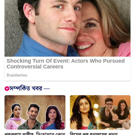
সম্পর্কিত খবর —
পরশুরাম অতীত, সিংহাসনে কোন
বিয়ের পর রণজয়ের প্রথম