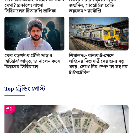
মেগা? প্রকাশ্যে বাংলা
জন্মদিন, সারপ্রাইজ রেডি
সিরিয়ালের টিআরপি তালিকা
করলেন শ্যামৌপ্তি
ফের বড়পর্দায় টেলি পাড়ার
শিয়ালদহ- রানাঘাট-গেদে
‘হাটথ্রব’ আদৃত, জানালেন কবে
লাইনের নিত্যযাত্রীদের জন্য বড়
ফিরবেন সিরিয়ালে!
খবর, দেখে নিন স্পেশাল সহ নয়া
টাইমটেবিল
Top ট্রেন্ডিং পোস্ট