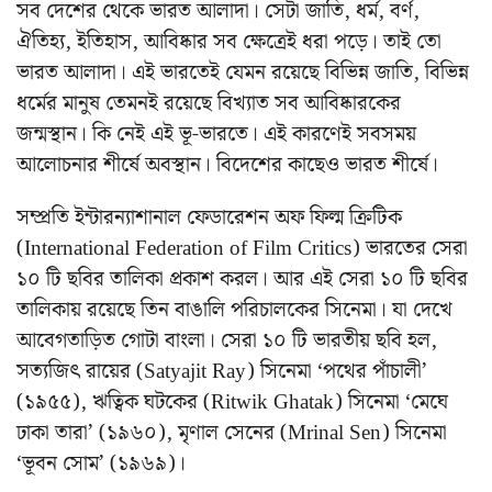
সব দেশের থেকে ভারত আলাদা। সেটা জাতি, ধর্ম, বর্ণ,
ঐতিহ্য, ইতিহাস, আবিষ্কার সব ক্ষেত্রেই ধরা পড়ে। তাই তো
ভারত আলাদা। এই ভারতেই যেমন রয়েছে বিভিন্ন জাতি, বিভিন্ন
ধর্মের মানুষ তেমনই রয়েছে বিখ্যাত সব আবিষ্কারকের
জন্মস্থান। কি নেই এই ভূ-ভারতে। এই কারণেই সবসময়
আলোচনার শীর্ষে অবস্থান। বিদেশের কাছেও ভারত শীর্ষে।
সম্প্রতি ইন্টারন্যাশানাল ফেডারেশন অফ ফিল্ম ক্রিটিক
(
International Federation of Film Critics
) ভারতের সেরা
১০ টি ছবির তালিকা প্রকাশ করল। আর এই সেরা ১০ টি ছবির
তালিকায় রয়েছে তিন বাঙালি পরিচালকের সিনেমা। যা দেখে
আবেগতাড়িত গোটা বাংলা। সেরা ১০ টি ভারতীয় ছবি হল,
সত্যজিৎ রায়ের (
Satyajit Ray
) সিনেমা ‘পথের পাঁচালী’
(১৯৫৫), ঋত্বিক ঘটকের (
Ritwik Ghatak
) সিনেমা ‘মেঘে
ঢাকা তারা’ (১৯৬০), মৃণাল সেনের (
Mrinal Sen
) সিনেমা
‘ভূবন সোম’ (১৯৬৯)।