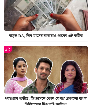
বাড়ল DA, তিন মাসের বকেয়াও পাবেন এই কর্মীরা
পরশুরাম অতীত, সিংহাসনে কোন মেগা? প্রকাশ্যে বাংলা
সিরিয়ালের টিআরপি তালিকা