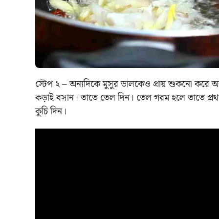
স্টেপ ২ – অন্যদিকে মুসুর ডালকেও প্রায় শুকনো করে 
কড়াই বসান। তাতে তেল দিন। তেল গরম হলে তাতে প্র
কুচি দিন।