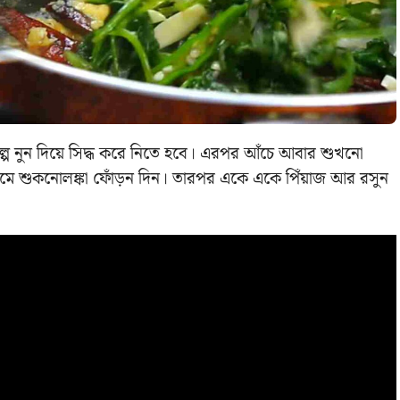
অল্প নুন দিয়ে সিদ্ধ করে নিতে হবে। এরপর আঁচে আবার শুখনো
থমে শুকনোলঙ্কা ফোঁড়ন দিন। তারপর একে একে পিঁয়াজ আর রসুন