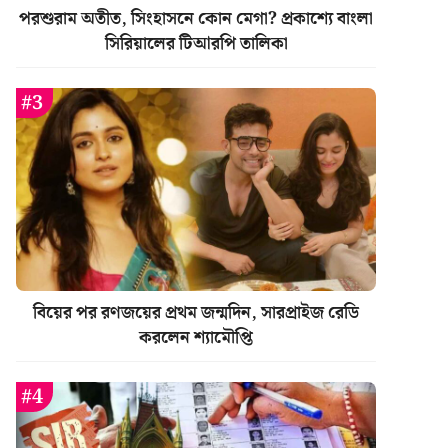
পরশুরাম অতীত, সিংহাসনে কোন মেগা? প্রকাশ্যে বাংলা
সিরিয়ালের টিআরপি তালিকা
বিয়ের পর রণজয়ের প্রথম জন্মদিন, সারপ্রাইজ রেডি
করলেন শ্যামৌপ্তি