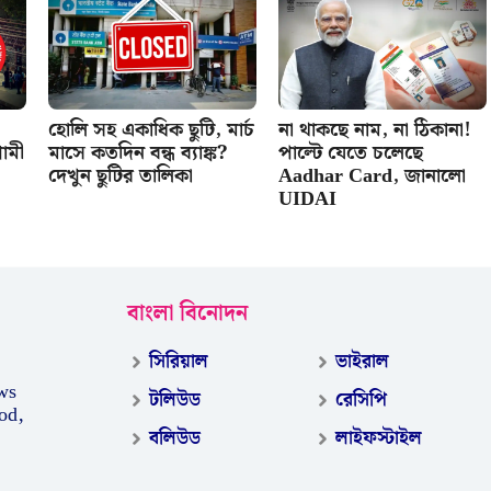
হোলি সহ একাধিক ছুটি, মার্চ
না থাকছে নাম, না ঠিকানা!
ামী
মাসে কতদিন বন্ধ ব্যাঙ্ক?
পাল্টে যেতে চলেছে
দেখুন ছুটির তালিকা
Aadhar Card, জানালো
UIDAI
বাংলা বিনোদন
সিরিয়াল
ভাইরাল
ws
টলিউড
রেসিপি
od,
বলিউড
লাইফস্টাইল