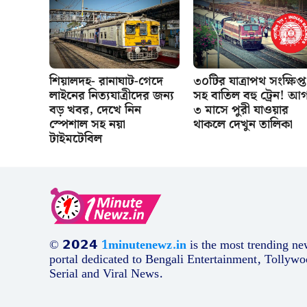
শিয়ালদহ- রানাঘাট-গেদে
৩০টির যাত্রাপথ সংক্ষিপ্ত
লাইনের নিত্যযাত্রীদের জন্য
সহ বাতিল বহু ট্রেন! আগ
বড় খবর, দেখে নিন
৩ মাসে পুরী যাওয়ার
স্পেশাল সহ নয়া
থাকলে দেখুন তালিকা
টাইমটেবিল
© 𝟮𝟬𝟮𝟰
1minutenewz.in
is the most trending ne
portal dedicated to Bengali Entertainment, Tollywo
Serial and Viral News.