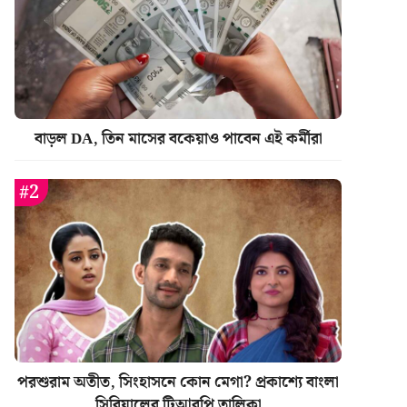
বাড়ল DA, তিন মাসের বকেয়াও পাবেন এই কর্মীরা
পরশুরাম অতীত, সিংহাসনে কোন মেগা? প্রকাশ্যে বাংলা
সিরিয়ালের টিআরপি তালিকা