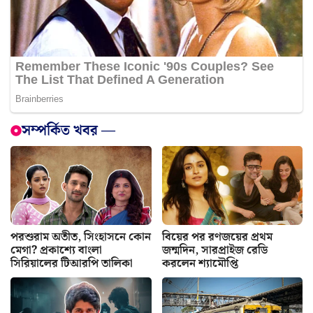
সম্পর্কিত খবর —
পরশুরাম অতীত, সিংহাসনে কোন
বিয়ের পর রণজয়ের প্রথম
মেগা? প্রকাশ্যে বাংলা
জন্মদিন, সারপ্রাইজ রেডি
সিরিয়ালের টিআরপি তালিকা
করলেন শ্যামৌপ্তি