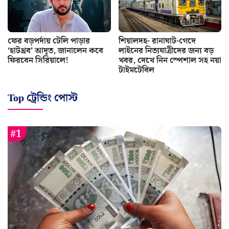
ফের বড়পর্দায় টেলি পাড়ার
শিয়ালদহ- রানাঘাট-গেদে
‘হাটথ্রব’ আদৃত, জানালেন কবে
লাইনের নিত্যযাত্রীদের জন্য বড়
ফিরবেন সিরিয়ালে!
খবর, দেখে নিন স্পেশাল সহ নয়া
টাইমটেবিল
Top ট্রেন্ডিং পোস্ট