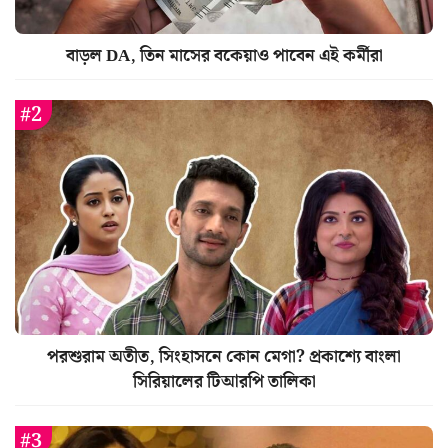
বাড়ল DA, তিন মাসের বকেয়াও পাবেন এই কর্মীরা
পরশুরাম অতীত, সিংহাসনে কোন মেগা? প্রকাশ্যে বাংলা
সিরিয়ালের টিআরপি তালিকা