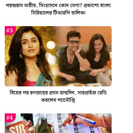
পরশুরাম অতীত, সিংহাসনে কোন মেগা? প্রকাশ্যে বাংলা
সিরিয়ালের টিআরপি তালিকা
বিয়ের পর রণজয়ের প্রথম জন্মদিন, সারপ্রাইজ রেডি
করলেন শ্যামৌপ্তি