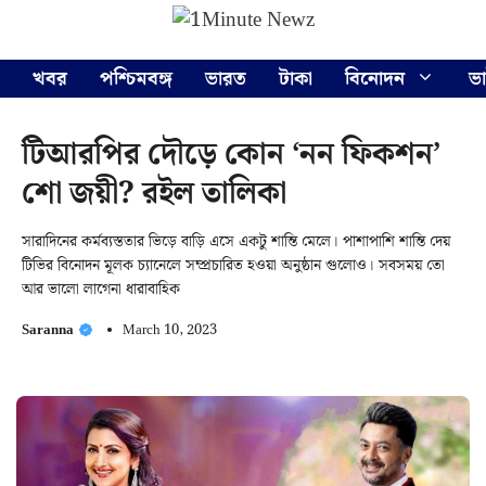
Skip
Menu
to
content
খবর
পশ্চিমবঙ্গ
ভারত
টাকা
বিনোদন
ভ
টিআরপির দৌড়ে কোন ‘নন ফিকশন’
শো জয়ী? রইল তালিকা
সারাদিনের কর্মব্যস্ততার ভিড়ে বাড়ি এসে একটু শান্তি মেলে। পাশাপাশি শান্তি দেয়
টিভির বিনোদন মূলক চ্যানেলে সম্প্রচারিত হওয়া অনুষ্ঠান গুলোও। সবসময় তো
আর ভালো লাগেনা ধারাবাহিক
Saranna
March 10, 2023