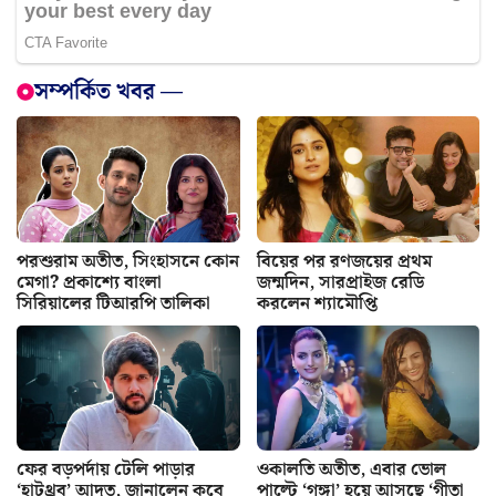
সম্পর্কিত খবর —
পরশুরাম অতীত, সিংহাসনে কোন
বিয়ের পর রণজয়ের প্রথম
মেগা? প্রকাশ্যে বাংলা
জন্মদিন, সারপ্রাইজ রেডি
সিরিয়ালের টিআরপি তালিকা
করলেন শ্যামৌপ্তি
ফের বড়পর্দায় টেলি পাড়ার
ওকালতি অতীত, এবার ভোল
‘হাটথ্রব’ আদৃত, জানালেন কবে
পাল্টে ‘গঙ্গা’ হয়ে আসছে ‘গীতা