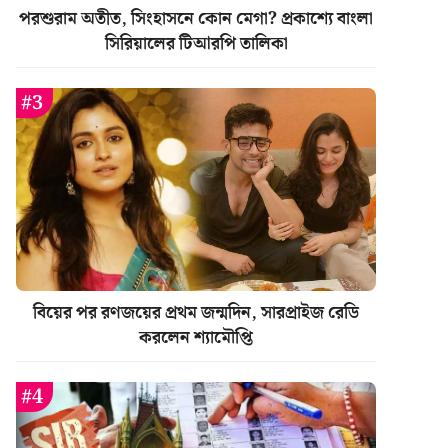
পরশুরাম অতীত, সিংহাসনে কোন মেগা? প্রকাশ্যে বাংলা
সিরিয়ালের টিআরপি তালিকা
বিয়ের পর রণজয়ের প্রথম জন্মদিন, সারপ্রাইজ রেডি
করলেন শ্যামৌপ্তি