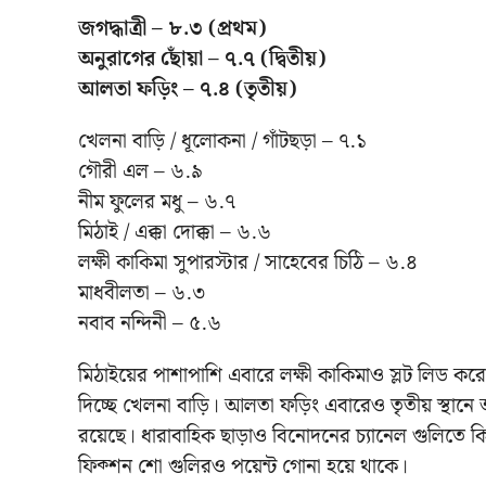
জগদ্ধাত্রী – ৮.৩ (প্রথম)
অনুরাগের ছোঁয়া – ৭.৭ (দ্বিতীয়)
আলতা ফড়িং – ৭.৪ (তৃতীয়)
খেলনা বাড়ি / ধূলোকনা / গাঁটছড়া – ৭.১
গৌরী এল – ৬.৯
নীম ফুলের মধু – ৬.৭
মিঠাই / এক্কা দোক্কা – ৬.৬
লক্ষী কাকিমা সুপারস্টার / সাহেবের চিঠি – ৬.৪
মাধবীলতা – ৬.৩
নবাব নন্দিনী – ৫.৬
মিঠাইয়ের পাশাপাশি এবারে লক্ষী কাকিমাও স্লট লিড কর
দিচ্ছে খেলনা বাড়ি। আলতা ফড়িং এবারেও তৃতীয় স্থানে আ
রয়েছে। ধারাবাহিক ছাড়াও বিনোদনের চ্যানেল গুলিতে ক
ফিক্শন শো গুলিরও পয়েন্ট গোনা হয়ে থাকে।