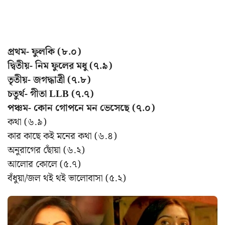
প্রথম- ফুলকি (৮.০)
দ্বিতীয়- নিম ফুলের মধু (৭.৯)
তৃতীয়- জগদ্ধাত্রী (৭.৮)
চতুর্থ- গীতা LLB (৭.৭)
পঞ্চম- কোন গোপনে মন ভেসেছে (৭.০)
কথা (৬.৯)
কার কাছে কই মনের কথা (৬.৪)
অনুরাগের ছোঁয়া (৬.২)
আলোর কোলে (৫.৭)
বঁধুয়া/জল থই থই ভালোবাসা (৫.২)