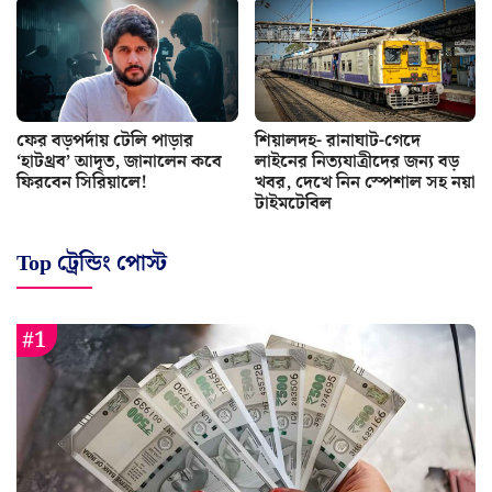
ফের বড়পর্দায় টেলি পাড়ার
শিয়ালদহ- রানাঘাট-গেদে
‘হাটথ্রব’ আদৃত, জানালেন কবে
লাইনের নিত্যযাত্রীদের জন্য বড়
ফিরবেন সিরিয়ালে!
খবর, দেখে নিন স্পেশাল সহ নয়া
টাইমটেবিল
Top ট্রেন্ডিং পোস্ট