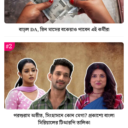
বাড়ল DA, তিন মাসের বকেয়াও পাবেন এই কর্মীরা
পরশুরাম অতীত, সিংহাসনে কোন মেগা? প্রকাশ্যে বাংলা
সিরিয়ালের টিআরপি তালিকা