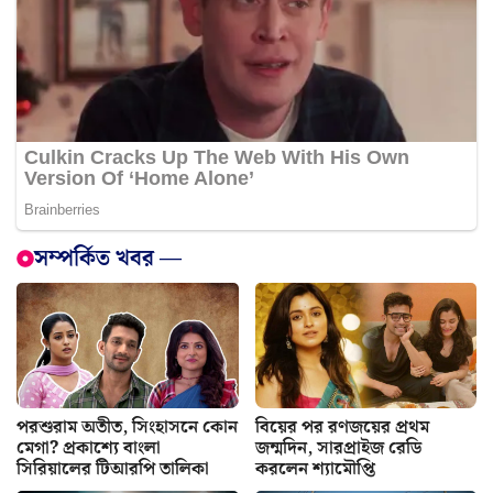
সম্পর্কিত খবর —
পরশুরাম অতীত, সিংহাসনে কোন
বিয়ের পর রণজয়ের প্রথম
মেগা? প্রকাশ্যে বাংলা
জন্মদিন, সারপ্রাইজ রেডি
সিরিয়ালের টিআরপি তালিকা
করলেন শ্যামৌপ্তি