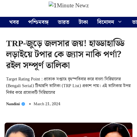
Skip
Menu
to
content
খবর
পশ্চিমবঙ্গ
ভারত
টাকা
বিনোদন
ভ
TRP-জুড়ে জলসার জয়! হাড্ডাহাড্ডি
লড়াইয়ে টপার কে জ্যাস নাকি পর্ণা?
রইল সম্পূর্ণ তালিকা
Target Rating Point : প্রত্যেক সপ্তাহে বৃহস্পতিবার করে বাংলা সিরিয়ালের
(Bengali Serial) টিআরপি তালিকা (TRP List) প্রকাশ পায়। এই তালিকার উপর
নির্ভর করে প্রত্যেকটি সিরিয়ালের
Nandini
March 21, 2024