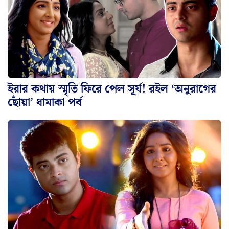
ইরার কথায় স্মৃতি ফিরে পেল সূর্য! রইল ‘অনুরাগের
ছোঁয়া’ ধামাকা পর্ব