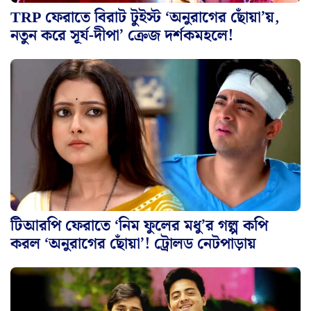
TRP ফেরাতে বিরাট টুইস্ট ‘অনুরাগের ছোঁয়া’য়,
নতুন করে সূর্য-দীপা’ ক্রেজ দর্শকমহলে!
টিআরপি ফেরাতে ‘নিম ফুলের মধু’র গল্প কপি
করল ‘অনুরাগের ছোঁয়া’! ট্রোলড নেটপাড়ায়