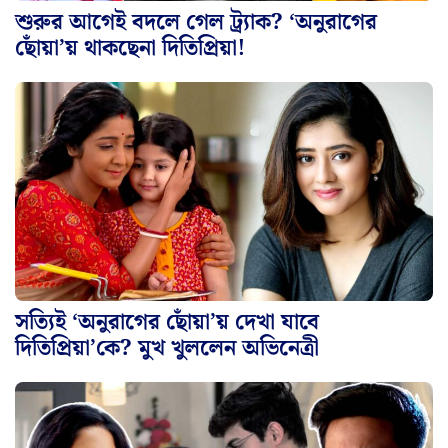
শুরুর আগেই বদলে গেল ট্র্যাক? ‘অনুরাগের
ছোঁয়া’য় থাকছেনা দিতিপ্রিয়া!
সত্যিই ‘অনুরাগের ছোঁয়া’য় দেখা যাবে
দিতিপ্রিয়া’কে? মুখ খুললেন অভিনেত্রী