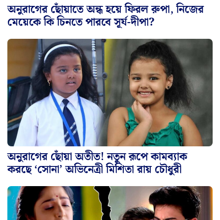
অনুরাগের ছোঁয়াতে অন্ধ হয়ে ফিরল রুপা, নিজের
মেয়েকে কি চিনতে পারবে সূর্য-দীপা?
অনুরাগের ছোঁয়া অতীত! নতুন রূপে কামব্যাক
করছে ‘সোনা’ অভিনেত্রী মিশিতা রায় চৌধুরী