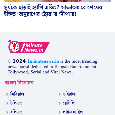
সূর্যকে ছাড়াই হ্যাপি এন্ডিং? সাক্ষাৎকারে শেষের
ইঙ্গিত ‘অনুরাগের ছোঁয়া’র ‘দীপা’র!
নতুন ধারাবাহিকে ‘মিশকা’, আর দেখা যাবেনা
‘অনুরাগের ছোঁয়া’য়! মনখারাপ অনুরাগীদের