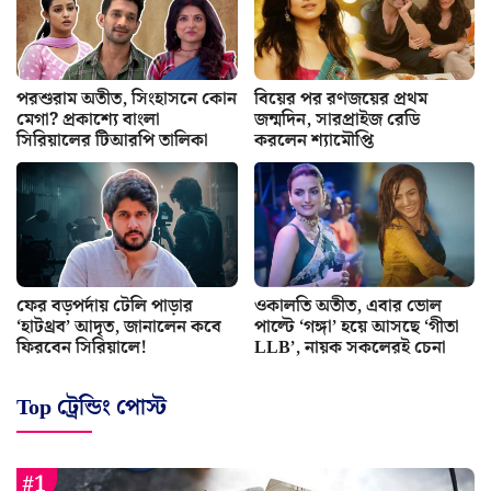
পরশুরাম অতীত, সিংহাসনে কোন
বিয়ের পর রণজয়ের প্রথম
মেগা? প্রকাশ্যে বাংলা
জন্মদিন, সারপ্রাইজ রেডি
সিরিয়ালের টিআরপি তালিকা
করলেন শ্যামৌপ্তি
ফের বড়পর্দায় টেলি পাড়ার
ওকালতি অতীত, এবার ভোল
‘হাটথ্রব’ আদৃত, জানালেন কবে
পাল্টে ‘গঙ্গা’ হয়ে আসছে ‘গীতা
ফিরবেন সিরিয়ালে!
LLB’, নায়ক সকলেরই চেনা
Top ট্রেন্ডিং পোস্ট