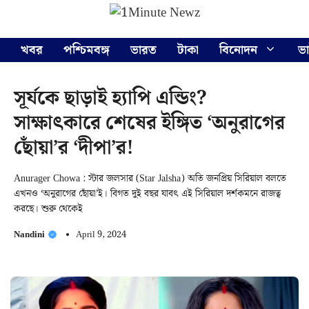
Skip
Menu
to
content
খবর
পশ্চিমবঙ্গ
ভারত
টাকা
বিনোদন
ভ
সূর্যকে ছাড়াই হ্যাপি এন্ডিং?
সাক্ষাৎকারে শেষের ইঙ্গিত ‘অনুরাগের
ছোঁয়া’র ‘দীপা’র!
Anurager Chowa : স্টার জলসার (Star Jalsha) অতি জনপ্রিয় সিরিয়াল বলতে
এখনও ‘অনুরাগের ছোঁয়া’ই। বিগত দুই বছর যাবৎ এই সিরিয়াল দর্শকমনে রাজত্ব
করছে। শুরু থেকেই
Nandini
April 9, 2024