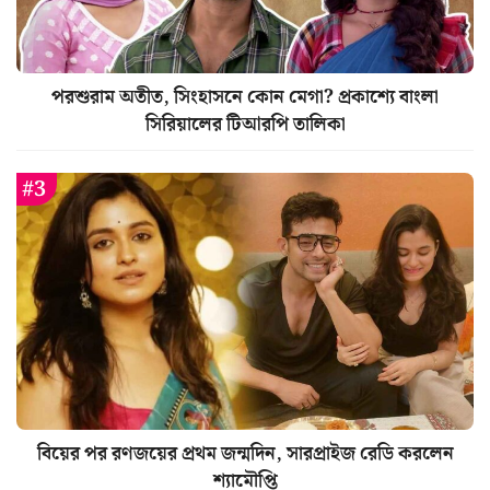
পরশুরাম অতীত, সিংহাসনে কোন মেগা? প্রকাশ্যে বাংলা
সিরিয়ালের টিআরপি তালিকা
বিয়ের পর রণজয়ের প্রথম জন্মদিন, সারপ্রাইজ রেডি করলেন
শ্যামৌপ্তি