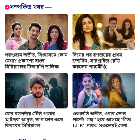
সম্পর্কিত খবর —
পরশুরাম অতীত, সিংহাসনে কোন
বিয়ের পর রণজয়ের প্রথম
মেগা? প্রকাশ্যে বাংলা
জন্মদিন, সারপ্রাইজ রেডি
সিরিয়ালের টিআরপি তালিকা
করলেন শ্যামৌপ্তি
ফের বড়পর্দায় টেলি পাড়ার
ওকালতি অতীত, এবার ভোল
‘হাটথ্রব’ আদৃত, জানালেন কবে
পাল্টে ‘গঙ্গা’ হয়ে আসছে ‘গীতা
ফিরবেন সিরিয়ালে!
LLB’, নায়ক সকলেরই চেনা