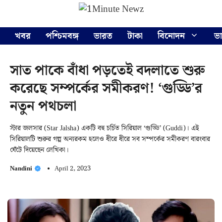
Skip
Menu
to
content
খবর
পশ্চিমবঙ্গ
ভারত
টাকা
বিনোদন
ভ
সাত পাকে বাঁধা পড়তেই বদলাতে শুরু
করেছে সম্পর্কের সমীকরণ! ‘গুড্ডি’র
নতুন পথচলা
স্টার জলসার (Star Jalsha) একটি বহু চর্চিত সিরিয়াল ‘গুড্ডি’ (Guddi)। এই
সিরিয়ালটি শুরুর গল্প অন্যরকম হলেও ধীরে ধীরে সব সম্পর্কের সমীকরণ বারংবার
ঘেঁটে দিয়েছেন লেখিকা।
Nandini
April 2, 2023