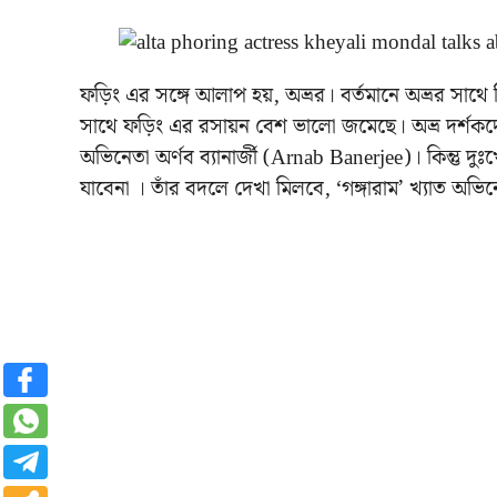
ফড়িং এর সঙ্গে আলাপ হয়, অভ্রর। বর্তমানে অভ্রর সাথে 
সাথে ফড়িং এর রসায়ন বেশ ভালো জমেছে। অভ্র দর্শকদ
অভিনেতা অর্ণব ব্যানার্জী (
Arnab Banerjee
)। কিন্তু দ
যাবেনা । তাঁর বদলে দেখা মিলবে, ‘গঙ্গারাম’ খ্যাত অ