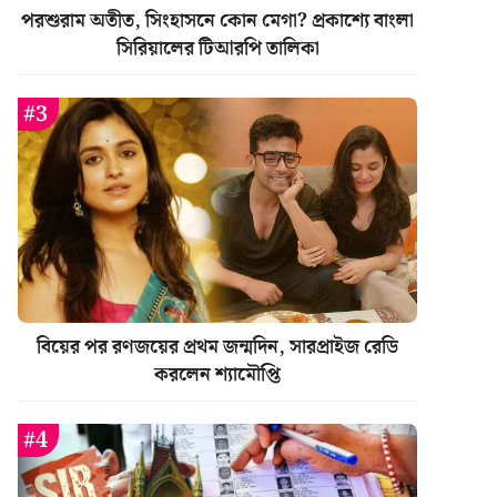
পরশুরাম অতীত, সিংহাসনে কোন মেগা? প্রকাশ্যে বাংলা
সিরিয়ালের টিআরপি তালিকা
বিয়ের পর রণজয়ের প্রথম জন্মদিন, সারপ্রাইজ রেডি
করলেন শ্যামৌপ্তি