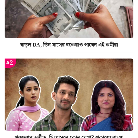
বাড়ল DA, তিন মাসের বকেয়াও পাবেন এই কর্মীরা
পরশুরাম অতীত, সিংহাসনে কোন মেগা? প্রকাশ্যে বাংলা