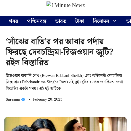
Skip
Menu
to
content
খবর
পশ্চিমবঙ্গ
ভারত
টাকা
বিনোদন
ভ
‘সাঁঝের বাতি’র পর আবার পর্দায়
ফিরছে দেবচন্দ্রিমা-রিজওয়ান জুটি?
রইল বিস্তারিত
রিজওয়ান রাব্বানি শেখ (Rezwan Rabbani Sheikh) এবং অভিনেত্রী দেবচন্দ্রিমা
সিংহ রায় (Debchandrima Singha Roy) এই দুই জুটির ব্যাপক জনপ্রিয়তা দেখা
গিয়েছিল একটা সময়। এই দুই জুটিকে
Saranna
February 20, 2023