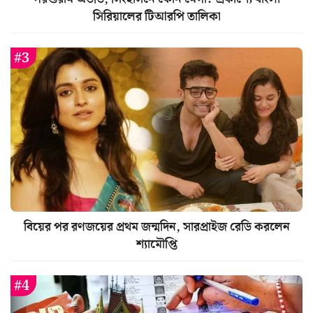
সিরিয়ালের টিআরপি তালিকা
বিয়ের পর রণজয়ের প্রথম জন্মদিন, সারপ্রাইজ রেডি করলেন
শ্যামৌপ্তি