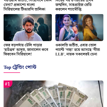
পরশুরাম অতীত, সিংহাসনে কোন
বিয়ের পর রণজয়ের প্রথম
মেগা? প্রকাশ্যে বাংলা
জন্মদিন, সারপ্রাইজ রেডি
সিরিয়ালের টিআরপি তালিকা
করলেন শ্যামৌপ্তি
ফের বড়পর্দায় টেলি পাড়ার
ওকালতি অতীত, এবার ভোল
‘হাটথ্রব’ আদৃত, জানালেন কবে
পাল্টে ‘গঙ্গা’ হয়ে আসছে ‘গীতা
ফিরবেন সিরিয়ালে!
LLB’, নায়ক সকলেরই চেনা
Top ট্রেন্ডিং পোস্ট