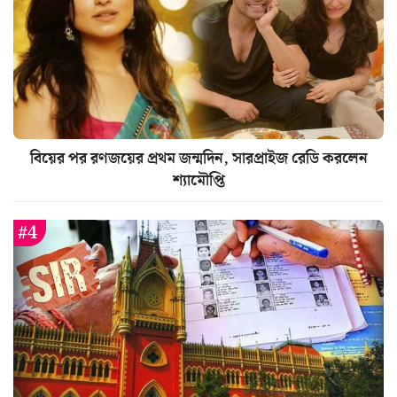
বিয়ের পর রণজয়ের প্রথম জন্মদিন, সারপ্রাইজ রেডি করলেন
শ্যামৌপ্তি