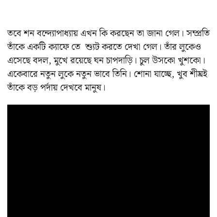
তবে শন বন্দ্যোপাধ্যায় এখন কি করছেন তা জানা গেল। সম্প্রতি
তাঁকে একটি ক্যাফে তে শ্যুট করতে দেখা গেল। তাঁর লুকেও
এসেছে বদল, মুখে রয়েছে ঘন চাপদাড়ি। চুল উসকো খুশকো।
একেবারে নতুন লুকে নতুন ভাবে তিনি।
শোনা যাচ্ছে, খুব শীঘ্রই
তাঁকে বড় পর্দায় দেখবে মানুষ।