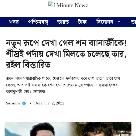
Skip
Menu
to
content
খবর
পশ্চিমবঙ্গ
ভারত
টাকা
বিনোদন
ভ
নতুন রূপে দেখা গেল শন ব্যানার্জীকে!
শীঘ্রই পর্দায় দেখা মিলতে চলেছে তার,
রইল বিস্তারিত
এমন অনেক ধারাবাহিক থাকে, যেগুলো দর্শকদের মনে বেশ ভালো ভাবে ছাপ
ফেলে, আর তাই ধারাবাহিক শেষ হয়ে গেলেও মানুষ ভোলে না ধারাবাহিকের
কলাকুশলী দের। ভোলেনা
Saranna
December 2, 2022