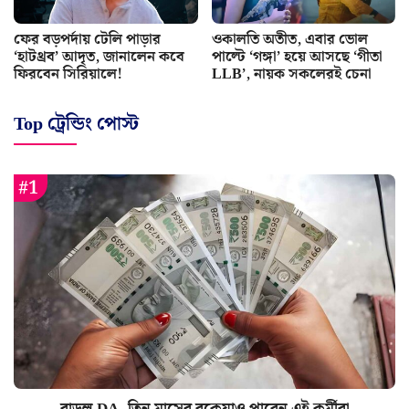
ফের বড়পর্দায় টেলি পাড়ার
ওকালতি অতীত, এবার ভোল
‘হাটথ্রব’ আদৃত, জানালেন কবে
পাল্টে ‘গঙ্গা’ হয়ে আসছে ‘গীতা
ফিরবেন সিরিয়ালে!
LLB’, নায়ক সকলেরই চেনা
Top ট্রেন্ডিং পোস্ট
বাড়ল DA, তিন মাসের বকেয়াও পাবেন এই কর্মীরা