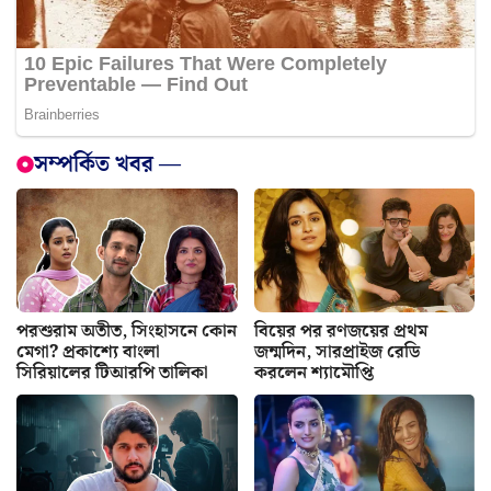
সম্পর্কিত খবর —
পরশুরাম অতীত, সিংহাসনে কোন
বিয়ের পর রণজয়ের প্রথম
মেগা? প্রকাশ্যে বাংলা
জন্মদিন, সারপ্রাইজ রেডি
সিরিয়ালের টিআরপি তালিকা
করলেন শ্যামৌপ্তি