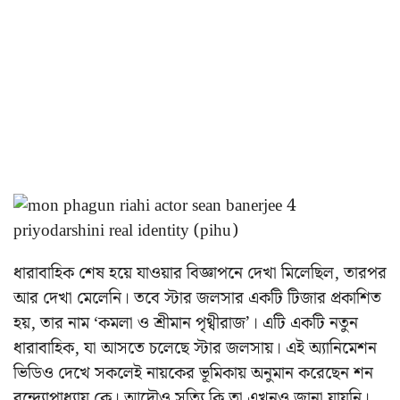
ধারাবাহিক শেষ হয়ে যাওয়ার বিজ্ঞাপনে দেখা মিলেছিল, তারপর
আর দেখা মেলেনি। তবে স্টার জলসার একটি টিজার প্রকাশিত
হয়, তার নাম ‘কমলা ও শ্রীমান পৃথ্বীরাজ’। এটি একটি নতুন
ধারাবাহিক, যা আসতে চলেছে স্টার জলসায়। এই অ্যানিমেশন
ভিডিও দেখে সকলেই নায়কের ভূমিকায় অনুমান করেছেন শন
বন্দ্যোপাধ্যায় কে। আদৌও সত্যি কি তা এখনও জানা যায়নি।