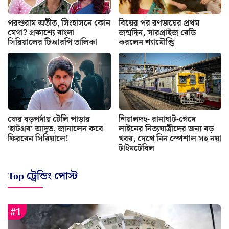
পরশুরাম অতীত, সিংহাসনে কোন
বিয়ের পর রণজয়ের প্রথম
মেগা? প্রকাশ্যে বাংলা
জন্মদিন, সারপ্রাইজ রেডি
সিরিয়ালের টিআরপি তালিকা
করলেন শ্যামৌপ্তি
ফের বড়পর্দায় টেলি পাড়ার
শিয়ালদহ- রানাঘাট-গেদে
‘হাটথ্রব’ আদৃত, জানালেন কবে
লাইনের নিত্যযাত্রীদের জন্য বড়
ফিরবেন সিরিয়ালে!
খবর, দেখে নিন স্পেশাল সহ নয়া
টাইমটেবিল
Top ট্রেন্ডিং পোস্ট