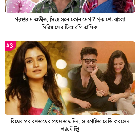
পরশুরাম অতীত, সিংহাসনে কোন মেগা? প্রকাশ্যে বাংলা
সিরিয়ালের টিআরপি তালিকা
বিয়ের পর রণজয়ের প্রথম জন্মদিন, সারপ্রাইজ রেডি করলেন
শ্যামৌপ্তি