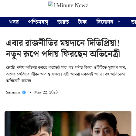
Skip
Menu
to
content
খবর
পশ্চিমবঙ্গ
ভারত
টাকা
বিনোদন
ভ
এবার রাজনীতির ময়দানে দিতিপ্রিয়া!
নতুন রূপে পর্দায় ফিরছেন অভিনেত্রী
ছোটো পর্দায় অভিনয় করতে করতেই যারা বড় পর্দায় কিংবা ওটিটিতে সুযোগ পান,
তাদের কেরিয়ার জীবন অত্যন্ত সফল। এটা আমরা সকলেই জানি। বহু অভিনেতা
অভিনেত্রী তাদের
Saranna
May 22, 2023