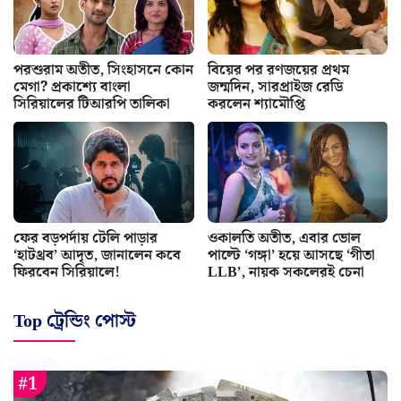
পরশুরাম অতীত, সিংহাসনে কোন
বিয়ের পর রণজয়ের প্রথম
মেগা? প্রকাশ্যে বাংলা
জন্মদিন, সারপ্রাইজ রেডি
সিরিয়ালের টিআরপি তালিকা
করলেন শ্যামৌপ্তি
ফের বড়পর্দায় টেলি পাড়ার
ওকালতি অতীত, এবার ভোল
‘হাটথ্রব’ আদৃত, জানালেন কবে
পাল্টে ‘গঙ্গা’ হয়ে আসছে ‘গীতা
ফিরবেন সিরিয়ালে!
LLB’, নায়ক সকলেরই চেনা
Top ট্রেন্ডিং পোস্ট