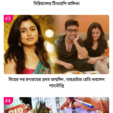
সিরিয়ালের টিআরপি তালিকা
বিয়ের পর রণজয়ের প্রথম জন্মদিন, সারপ্রাইজ রেডি করলেন
শ্যামৌপ্তি