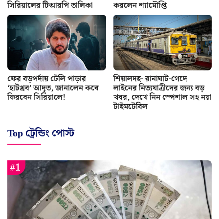
সিরিয়ালের টিআরপি তালিকা
করলেন শ্যামৌপ্তি
ফের বড়পর্দায় টেলি পাড়ার
শিয়ালদহ- রানাঘাট-গেদে
‘হাটথ্রব’ আদৃত, জানালেন কবে
লাইনের নিত্যযাত্রীদের জন্য বড়
ফিরবেন সিরিয়ালে!
খবর, দেখে নিন স্পেশাল সহ নয়া
টাইমটেবিল
Top ট্রেন্ডিং পোস্ট