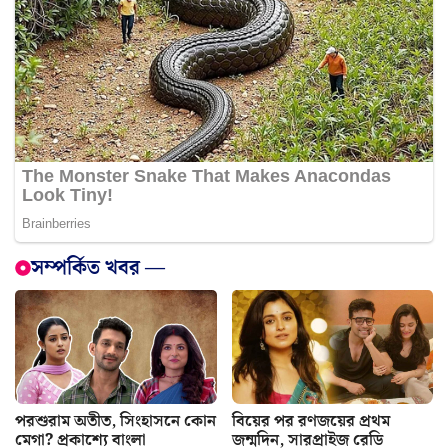
সম্পর্কিত খবর —
পরশুরাম অতীত, সিংহাসনে কোন
বিয়ের পর রণজয়ের প্রথম
মেগা? প্রকাশ্যে বাংলা
জন্মদিন, সারপ্রাইজ রেডি