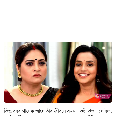
কিন্তু বছর খানেক আগে তাঁর জীবনে এমন একটা ঝড় এসেছিল,