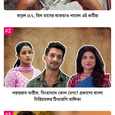
বাড়ল DA, তিন মাসের বকেয়াও পাবেন এই কর্মীরা
পরশুরাম অতীত, সিংহাসনে কোন মেগা? প্রকাশ্যে বাংলা
সিরিয়ালের টিআরপি তালিকা