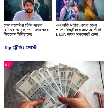
ফের বড়পর্দায় টেলি পাড়ার
ওকালতি অতীত, এবার ভোল
‘হাটথ্রব’ আদৃত, জানালেন কবে
পাল্টে ‘গঙ্গা’ হয়ে আসছে ‘গীতা
ফিরবেন সিরিয়ালে!
LLB’, নায়ক সকলেরই চেনা
Top ট্রেন্ডিং পোস্ট