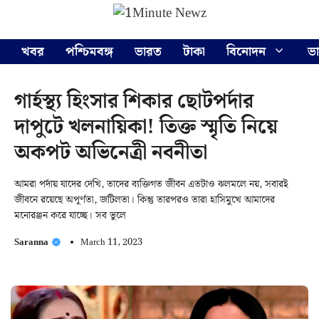
Skip
Menu
to
content
খবর
পশ্চিমবঙ্গ
ভারত
টাকা
বিনোদন
ভ
গার্হস্থ্য হিংসার শিকার ছোটপর্দার
দাপুটে খলনায়িকা! তিক্ত স্মৃতি নিয়ে
অকপট অভিনেত্রী নবনীতা
আমরা পর্দায় যাদের দেখি, তাদের ব্যক্তিগত জীবন এতটাও ঝলমলে নয়, সবারই
জীবনে রয়েছে অপূর্ণতা, জটিলতা। কিন্তু তারপরও তারা হাসিমুখে আমাদের
মনোরঞ্জন করে যাচ্ছে। সব ভুলে
Saranna
March 11, 2023