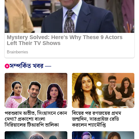
সম্পর্কিত খবর —
পরশুরাম অতীত, সিংহাসনে কোন
বিয়ের পর রণজয়ের প্রথম
মেগা? প্রকাশ্যে বাংলা
জন্মদিন, সারপ্রাইজ রেডি
সিরিয়ালের টিআরপি তালিকা
করলেন শ্যামৌপ্তি