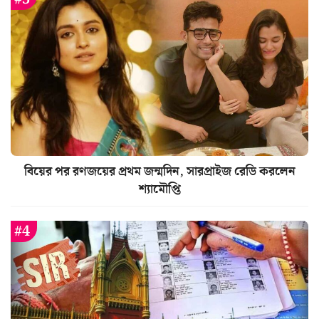
বিয়ের পর রণজয়ের প্রথম জন্মদিন, সারপ্রাইজ রেডি করলেন
শ্যামৌপ্তি