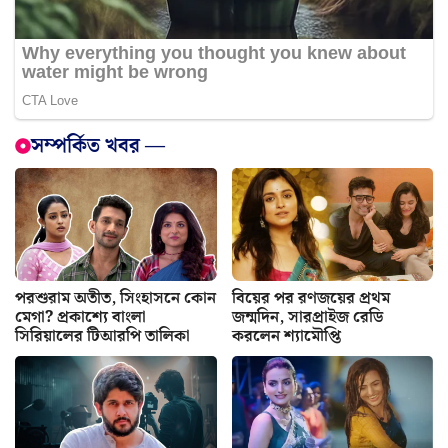
সম্পর্কিত খবর —
পরশুরাম অতীত, সিংহাসনে কোন
বিয়ের পর রণজয়ের প্রথম
মেগা? প্রকাশ্যে বাংলা
জন্মদিন, সারপ্রাইজ রেডি
সিরিয়ালের টিআরপি তালিকা
করলেন শ্যামৌপ্তি