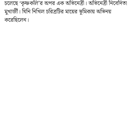
চলেছে ‘কৃষ্ণকলি’র অপর এক অভিনেত্রী। অভিনেত্রী নিবেদিতা
মুখার্জী। যিনি নিখিল চরিত্রটির মায়ের ভূমিকায় অভিনয়
করেছিলেন।