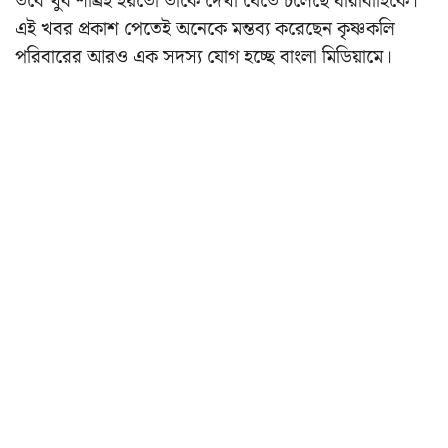
তবে খুব শীঘ্রই হয়তো তাকে দেখা যেতে চলেছে ধারাবাহিকে।
এই খবর প্রকাশ পেতেই অনেকে মন্তব্য করেছেন কৃষ্ণকলি
পরিবারের আরও এক সদস্য যোগ হচ্ছে বাংলা মিডিয়ামে।