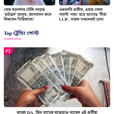
ফের বড়পর্দায় টেলি পাড়ার
ওকালতি অতীত, এবার ভোল
‘হাটথ্রব’ আদৃত, জানালেন কবে
পাল্টে ‘গঙ্গা’ হয়ে আসছে ‘গীতা
ফিরবেন সিরিয়ালে!
LLB’, নায়ক সকলেরই চেনা
Top ট্রেন্ডিং পোস্ট
বাড়ল DA, তিন মাসের বকেয়াও পাবেন এই কর্মীরা