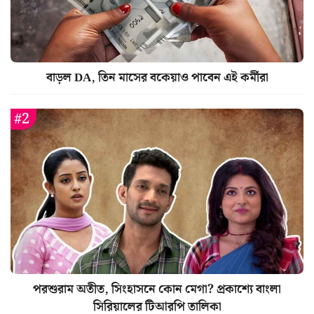
বাড়ল DA, তিন মাসের বকেয়াও পাবেন এই কর্মীরা
পরশুরাম অতীত, সিংহাসনে কোন মেগা? প্রকাশ্যে বাংলা
সিরিয়ালের টিআরপি তালিকা