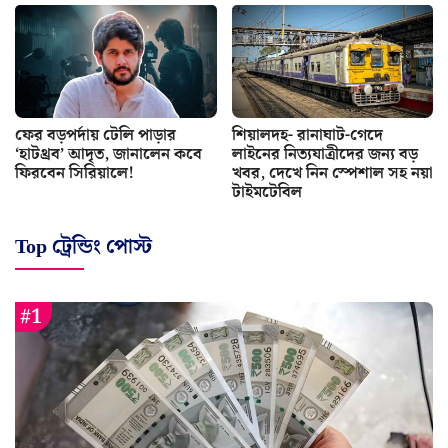
ফের বড়পর্দায় টেলি পাড়ার
শিয়ালদহ- রানাঘাট-গেদে
‘হাটথ্রব’ আদৃত, জানালেন কবে
লাইনের নিত্যযাত্রীদের জন্য বড়
ফিরবেন সিরিয়ালে!
খবর, দেখে নিন স্পেশাল সহ নয়া
টাইমটেবিল
Top ট্রেন্ডিং পোস্ট