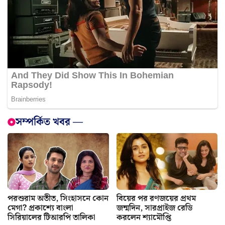
সম্পর্কিত খবর —
পরশুরাম অতীত, সিংহাসনে কোন
বিয়ের পর রণজয়ের প্রথম
মেগা? প্রকাশ্যে বাংলা
জন্মদিন, সারপ্রাইজ রেডি
সিরিয়ালের টিআরপি তালিকা
করলেন শ্যামৌপ্তি