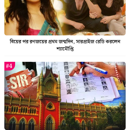
বিয়ের পর রণজয়ের প্রথম জন্মদিন, সারপ্রাইজ রেডি করলেন
শ্যামৌপ্তি