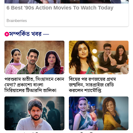
সম্পর্কিত খবর —
পরশুরাম অতীত, সিংহাসনে কোন
বিয়ের পর রণজয়ের প্রথম
মেগা? প্রকাশ্যে বাংলা
জন্মদিন, সারপ্রাইজ রেডি
সিরিয়ালের টিআরপি তালিকা
করলেন শ্যামৌপ্তি