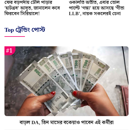
ফের বড়পর্দায় টেলি পাড়ার
ওকালতি অতীত, এবার ভোল
‘হাটথ্রব’ আদৃত, জানালেন কবে
পাল্টে ‘গঙ্গা’ হয়ে আসছে ‘গীতা
ফিরবেন সিরিয়ালে!
LLB’, নায়ক সকলেরই চেনা
Top ট্রেন্ডিং পোস্ট
বাড়ল DA, তিন মাসের বকেয়াও পাবেন এই কর্মীরা