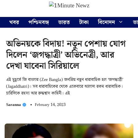
Skip
Menu
to
content
খবর
পশ্চিমবঙ্গ
ভারত
টাকা
বিনোদন
ভ
অভিনয়কে বিদায়! নতুন পেশায় যোগ
দিলেন ‘জগদ্ধাত্রী’ অভিনেত্রী, আর
দেখা যাবেনা সিরিয়ালে
এই মুহূর্তে জি বাংলার (Zee Bangla) জনপ্রিয় নতুন ধারাবাহিক হল ‘জগদ্ধাত্রী’
(Jagaddhatri)। সব ধারাবাহিকের থেকে একেবারে আলাদা রকম ধারাবাহিক।
চারিদিকে রহস্য আর রুদ্ধশ্বাস কাহিনী। এই
Saranna
February 14, 2023