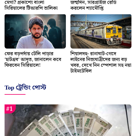
মেগা? প্রকাশ্যে বাংলা
জন্মদিন, সারপ্রাইজ রেডি
সিরিয়ালের টিআরপি তালিকা
করলেন শ্যামৌপ্তি
ফের বড়পর্দায় টেলি পাড়ার
শিয়ালদহ- রানাঘাট-গেদে
‘হাটথ্রব’ আদৃত, জানালেন কবে
লাইনের নিত্যযাত্রীদের জন্য বড়
ফিরবেন সিরিয়ালে!
খবর, দেখে নিন স্পেশাল সহ নয়া
টাইমটেবিল
Top ট্রেন্ডিং পোস্ট