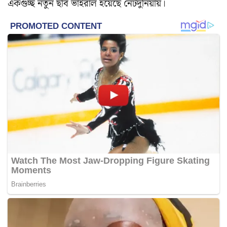
একগুচ্ছ নতুন ছবি ভাইরাল হয়েছে নেটদুনিয়ায়।