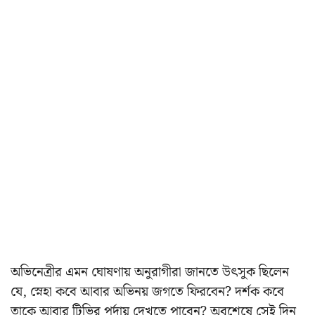
অভিনেত্রীর এমন ঘোষণায় অনুরাগীরা জানতে উৎসুক ছিলেন
যে, স্নেহা কবে আবার অভিনয় জগতে ফিরবেন? দর্শক কবে
তাকে আবার টিভির পর্দায় দেখতে পাবেন? অবশেষে সেই দিন