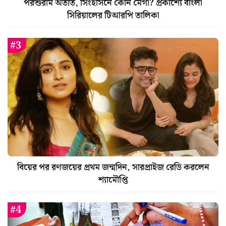
পরশুরাম অতীত, সিংহাসনে কোন মেগা? প্রকাশ্যে বাংলা
সিরিয়ালের টিআরপি তালিকা
বিয়ের পর রণজয়ের প্রথম জন্মদিন, সারপ্রাইজ রেডি করলেন
শ্যামৌপ্তি