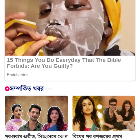
সম্পর্কিত খবর —
পরশুরাম অতীত, সিংহাসনে কোন
বিয়ের পর রণজয়ের প্রথম