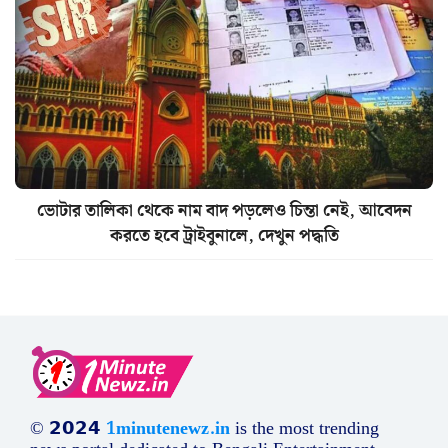
ভোটার তালিকা থেকে নাম বাদ পড়লেও চিন্তা নেই, আবেদন
করতে হবে ট্রাইবুনালে, দেখুন পদ্ধতি
© 𝟮𝟬𝟮𝟰
1minutenewz.in
is the most trending