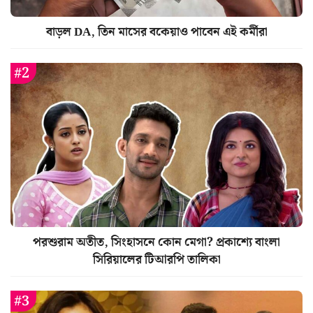
বাড়ল DA, তিন মাসের বকেয়াও পাবেন এই কর্মীরা
পরশুরাম অতীত, সিংহাসনে কোন মেগা? প্রকাশ্যে বাংলা
সিরিয়ালের টিআরপি তালিকা