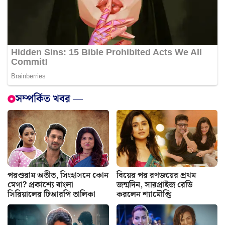
সম্পর্কিত খবর —
পরশুরাম অতীত, সিংহাসনে কোন
বিয়ের পর রণজয়ের প্রথম
মেগা? প্রকাশ্যে বাংলা
জন্মদিন, সারপ্রাইজ রেডি
সিরিয়ালের টিআরপি তালিকা
করলেন শ্যামৌপ্তি