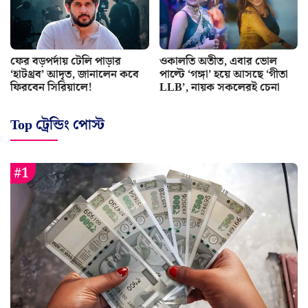
ফের বড়পর্দায় টেলি পাড়ার
ওকালতি অতীত, এবার ভোল
‘হাটথ্রব’ আদৃত, জানালেন কবে
পাল্টে ‘গঙ্গা’ হয়ে আসছে ‘গীতা
ফিরবেন সিরিয়ালে!
LLB’, নায়ক সকলেরই চেনা
Top ট্রেন্ডিং পোস্ট