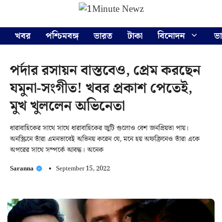
Skip
Menu
to
content
খবর
পশ্চিমবঙ্গ
ভারত
টাকা
বিনোদন
ভ
পর্দার রসায়ন বাস্তবেও, প্রেম করছেন
যমুনা-সংগীত! খবর প্রকাশ পেতেই,
মুখ খুললেন অভিনেতা
ধারাবাহিকের সাথে সাথে ধারাবাহিকের জুটি গুলোও বেশ জনপ্রিয়তা পায়।
অনস্ক্রিনে তাঁরা এমনভাবেই অভিনয় করেন যে, মনে হয় অফক্রিনেও তাঁরা একে
অপরের সাথে সম্পর্কে আবদ্ধ। অনেক
Saranna
September 15, 2022