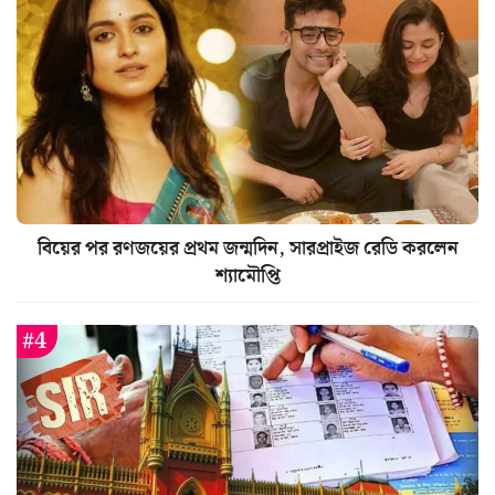
বিয়ের পর রণজয়ের প্রথম জন্মদিন, সারপ্রাইজ রেডি করলেন
শ্যামৌপ্তি