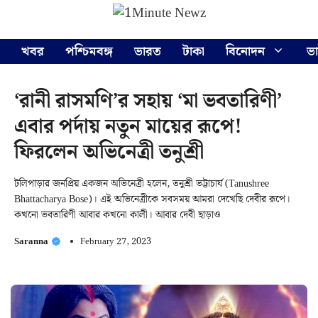
Skip
Menu
to
content
খবর
পশ্চিমবঙ্গ
ভারত
টাকা
বিনোদন
ভ
‘রানী রাসমণি’র সহায় ‘মা ভবতারিণী’
এবার পর্দায় নতুন মায়ের রূপে!
ফিরলেন অভিনেত্রী তনুশ্রী
টলিপাড়ার জনপ্রিয় একজন অভিনেত্রী হলেন, তনুশ্রী ভট্টাচার্য (Tanushree
Bhattacharya Bose)। এই অভিনেত্রীকে সবসময় আমরা দেখেছি দেবীর রূপে।
কখনো ভবতারিণী আবার কখনো কালী। আবার দেবী ছাড়াও
Saranna
February 27, 2023