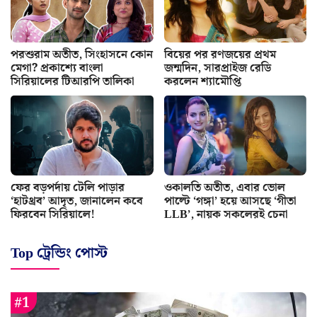
পরশুরাম অতীত, সিংহাসনে কোন
বিয়ের পর রণজয়ের প্রথম
মেগা? প্রকাশ্যে বাংলা
জন্মদিন, সারপ্রাইজ রেডি
সিরিয়ালের টিআরপি তালিকা
করলেন শ্যামৌপ্তি
ফের বড়পর্দায় টেলি পাড়ার
ওকালতি অতীত, এবার ভোল
‘হাটথ্রব’ আদৃত, জানালেন কবে
পাল্টে ‘গঙ্গা’ হয়ে আসছে ‘গীতা
ফিরবেন সিরিয়ালে!
LLB’, নায়ক সকলেরই চেনা
Top ট্রেন্ডিং পোস্ট