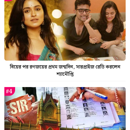
বিয়ের পর রণজয়ের প্রথম জন্মদিন, সারপ্রাইজ রেডি করলেন
শ্যামৌপ্তি