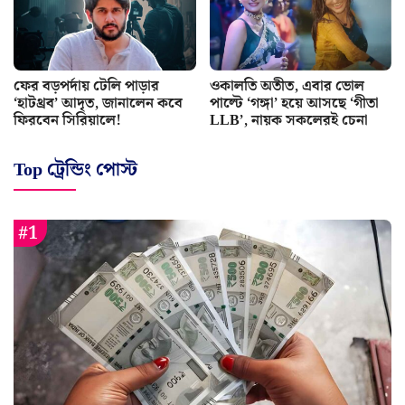
ফের বড়পর্দায় টেলি পাড়ার
ওকালতি অতীত, এবার ভোল
‘হাটথ্রব’ আদৃত, জানালেন কবে
পাল্টে ‘গঙ্গা’ হয়ে আসছে ‘গীতা
ফিরবেন সিরিয়ালে!
LLB’, নায়ক সকলেরই চেনা
Top ট্রেন্ডিং পোস্ট