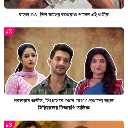
বাড়ল DA, তিন মাসের বকেয়াও পাবেন এই কর্মীরা
পরশুরাম অতীত, সিংহাসনে কোন মেগা? প্রকাশ্যে বাংলা
সিরিয়ালের টিআরপি তালিকা