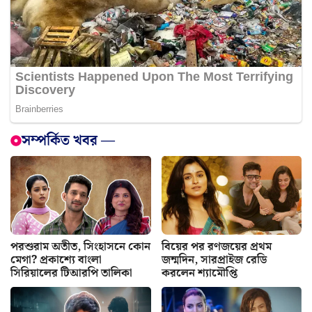
সম্পর্কিত খবর —
পরশুরাম অতীত, সিংহাসনে কোন
বিয়ের পর রণজয়ের প্রথম
মেগা? প্রকাশ্যে বাংলা
জন্মদিন, সারপ্রাইজ রেডি
সিরিয়ালের টিআরপি তালিকা
করলেন শ্যামৌপ্তি