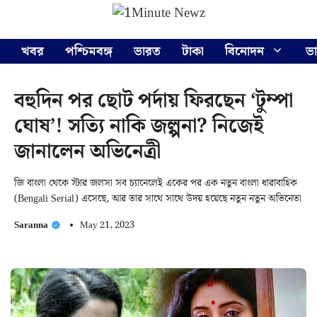
Skip
Menu
to
content
খবর
পশ্চিমবঙ্গ
ভারত
টাকা
বিনোদন
ভ
বহুদিন পর ছোট পর্দায় ফিরছেন ‘টুম্পা
ঘোষ’! সত্যি নাকি জল্পনা? নিজেই
জানালেন অভিনেত্রী
জি বাংলা থেকে স্টার জলসা সব চ্যানেলেই একের পর এক নতুন বাংলা ধারাবাহিক
(Bengali Serial) এসেছে, আর তার সাথে সাথে উদয় হয়েছে নতুন নতুন অভিনেতা
Saranna
May 21, 2023