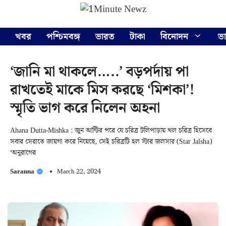
Skip
Menu
to
content
খবর
পশ্চিমবঙ্গ
ভারত
টাকা
বিনোদন
ভ
‘জানি মা থাকলে…..’ বড়পর্দায় পা
রাখতেই মাকে মিস করছে ‘মিশকা’!
স্মৃতি ভাগ করে নিলেন অহনা
Ahana Dutta-Mishka : জুন আন্টির পরে যে চরিত্র টলিপাড়ায় খল চরিত্র হিসেবে
সবার সেরাতে জায়গা করে নিয়েছে, সেই চরিত্রটি হল স্টার জলসার (Star Jalsha)
‘অনুরাগের
Saranna
March 22, 2024