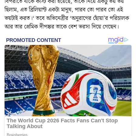
বিপরীতে যাকে কাস্ট করা হয়েছে, তাঁকে নিয়ে একটু ভয় ভয়
ছিলাম, এত ব্রিলিয়ান্ট একটা মানুষ, পারব তো পারব তো এই
ভয়টাই করত।‘ তবে অভিনেত্রীর ‘অনুরাগের ছোঁয়া’র পরিচালক
আর তার প্রেমিক দীপঙ্কর তাকে বেশ ভরসা দিয়ে গেছেন।