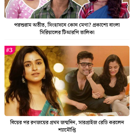
পরশুরাম অতীত, সিংহাসনে কোন মেগা? প্রকাশ্যে বাংলা
সিরিয়ালের টিআরপি তালিকা
বিয়ের পর রণজয়ের প্রথম জন্মদিন, সারপ্রাইজ রেডি করলেন
শ্যামৌপ্তি