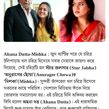
Ahana Dutta-Mishka :
জুন আন্টির পরে যে চরিত্র
টলিপাড়ায় খল চরিত্র হিসেবে সবার সেরাতে জায়গা করে
নিয়েছে, সেই চরিত্রটি হল
স্টার জলসার (Star Jalsha)
‘অনুরাগের ছোঁয়া'(Anurager Chowa)র
‘মিশকা'(Mishka)
। সুন্দরী জাঁদরেল খল চরিত্র হিসেবে
সকলের কাছে পরিচিত। সোশ্যাল মিডিয়ায় তাঁকে নিয়ে
জোরদার সমালোচনা হয়। এই চরিত্রে যিনি অভিনয় করছেন
তিনি হলেন
অহনা দত্ত (Ahana Dutta)
। এই ধারাবাহিক
দিয়েই শুরু হয়েছে তাঁর কেরিয়ার। আর শুরুতেই বাজিমাত।