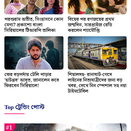
পরশুরাম অতীত, সিংহাসনে কোন
বিয়ের পর রণজয়ের প্রথম
মেগা? প্রকাশ্যে বাংলা
জন্মদিন, সারপ্রাইজ রেডি
সিরিয়ালের টিআরপি তালিকা
করলেন শ্যামৌপ্তি
ফের বড়পর্দায় টেলি পাড়ার
শিয়ালদহ- রানাঘাট-গেদে
‘হাটথ্রব’ আদৃত, জানালেন কবে
লাইনের নিত্যযাত্রীদের জন্য বড়
ফিরবেন সিরিয়ালে!
খবর, দেখে নিন স্পেশাল সহ নয়া
টাইমটেবিল
Top ট্রেন্ডিং পোস্ট