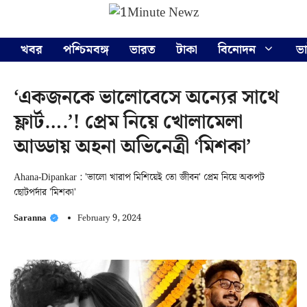
Skip
Menu
to
content
খবর
পশ্চিমবঙ্গ
ভারত
টাকা
বিনোদন
ভ
‘একজনকে ভালোবেসে অন্যের সাথে
ফ্লার্ট….’! প্রেম নিয়ে খোলামেলা
আড্ডায় অহনা অভিনেত্রী ‘মিশকা’
Ahana-Dipankar : 'ভালো খারাপ মিশিয়েই তো জীবন' প্রেম নিয়ে অকপট
ছোটপর্দার 'মিশকা'
Saranna
February 9, 2024