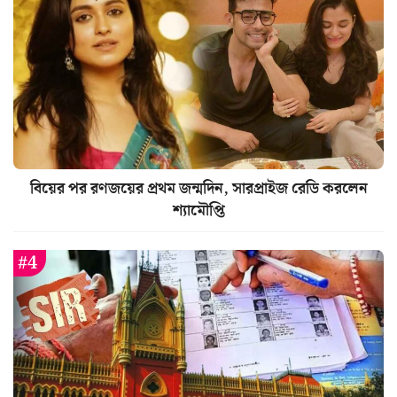
বিয়ের পর রণজয়ের প্রথম জন্মদিন, সারপ্রাইজ রেডি করলেন
শ্যামৌপ্তি