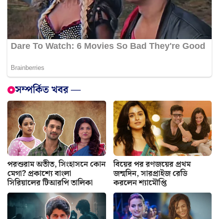
সম্পর্কিত খবর —
পরশুরাম অতীত, সিংহাসনে কোন
বিয়ের পর রণজয়ের প্রথম
মেগা? প্রকাশ্যে বাংলা
জন্মদিন, সারপ্রাইজ রেডি
সিরিয়ালের টিআরপি তালিকা
করলেন শ্যামৌপ্তি