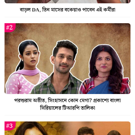
বাড়ল DA, তিন মাসের বকেয়াও পাবেন এই কর্মীরা
পরশুরাম অতীত, সিংহাসনে কোন মেগা? প্রকাশ্যে বাংলা
সিরিয়ালের টিআরপি তালিকা