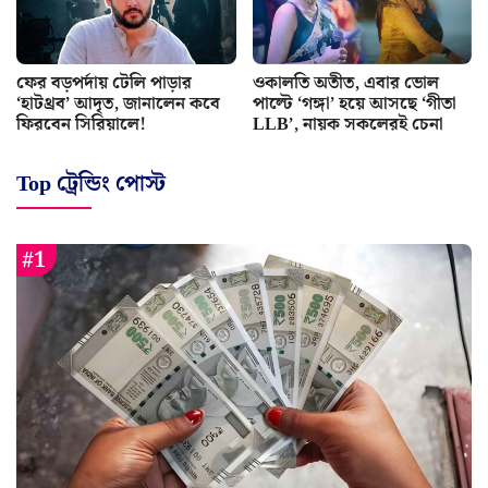
ফের বড়পর্দায় টেলি পাড়ার
ওকালতি অতীত, এবার ভোল
‘হাটথ্রব’ আদৃত, জানালেন কবে
পাল্টে ‘গঙ্গা’ হয়ে আসছে ‘গীতা
ফিরবেন সিরিয়ালে!
LLB’, নায়ক সকলেরই চেনা
Top ট্রেন্ডিং পোস্ট