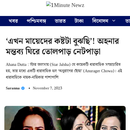
Skip
Menu
to
content
খবর
পশ্চিমবঙ্গ
ভারত
টাকা
বিনোদন
ভ
‘এখন মায়েদের কষ্টটা বুঝছি’! অহনার
মন্তব্য ঘিরে তোলপাড় নেটপাড়া
Ahana Dutta : স্টার জলসায় (Star Jalsha) যে কয়েকটি ধারাবাহিক সম্প্রচারিত
হয়, তার মধ্যে একটি ধারাবাহিক হল ‘অনুরাগের ছোঁয়া’ (Anurager Chowa)। এই
ধারাবাহিকে নায়ক-নায়িকার পাশাপাশি
Saranna
November 7, 2023