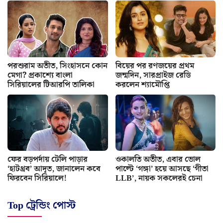
পরশুরাম অতীত, সিংহাসনে কোন
বিয়ের পর রণজয়ের প্রথম
মেগা? প্রকাশ্যে বাংলা
জন্মদিন, সারপ্রাইজ রেডি
সিরিয়ালের টিআরপি তালিকা
করলেন শ্যামৌপ্তি
ফের বড়পর্দায় টেলি পাড়ার
ওকালতি অতীত, এবার ভোল
‘হাটথ্রব’ আদৃত, জানালেন কবে
পাল্টে ‘গঙ্গা’ হয়ে আসছে ‘গীতা
ফিরবেন সিরিয়ালে!
LLB’, নায়ক সকলেরই চেনা
Top ট্রেন্ডিং পোস্ট