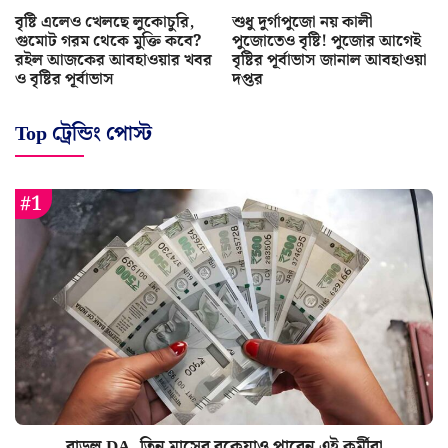
বৃষ্টি এলেও খেলছে লুকোচুরি,
শুধু দুর্গাপুজো নয় কালী
গুমোট গরম থেকে মুক্তি কবে?
পুজোতেও বৃষ্টি! পুজোর আগেই
রইল আজকের আবহাওয়ার খবর
বৃষ্টির পূর্বাভাস জানাল আবহাওয়া
ও বৃষ্টির পূর্বাভাস
দপ্তর
Top ট্রেন্ডিং পোস্ট
বাড়ল DA, তিন মাসের বকেয়াও পাবেন এই কর্মীরা