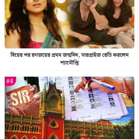
বিয়ের পর রণজয়ের প্রথম জন্মদিন, সারপ্রাইজ রেডি করলেন
শ্যামৌপ্তি