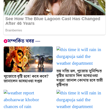
সম্পর্কিত খবর —
ভয় সত্যি হল, পুজোয় সুনিশ্চিত
বৃষ্টির আভাস দিল আবহাওয়া
পুজোতে বৃষ্টি হবে! কবে কবে?
দপ্তর! জানাল কোথায় হবে ভারী
জানালেন আবহাওয়া দপ্তর
বৃষ্টিপাত