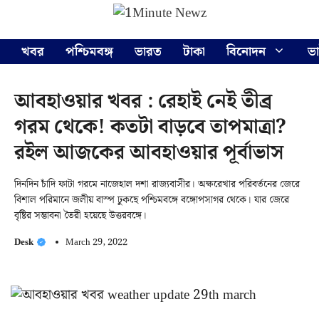
Skip
Menu
to
content
খবর
পশ্চিমবঙ্গ
ভারত
টাকা
বিনোদন
ভ
আবহাওয়ার খবর : রেহাই নেই তীব্র
গরম থেকে! কতটা বাড়বে তাপমাত্রা?
রইল আজকের আবহাওয়ার পূর্বাভাস
দিনদিন চাঁদি ফাটা গরমে নাজেহাল দশা রাজ্যবাসীর। অক্ষরেখার পরিবর্তনের জেরে
বিশাল পরিমানে জলীয় বাস্প ঢুকছে পশ্চিমবঙ্গে বঙ্গোপসাগর থেকে। যার জেরে
বৃষ্টির সম্ভাবনা তৈরী হয়েছে উত্তরবঙ্গে।
Desk
March 29, 2022