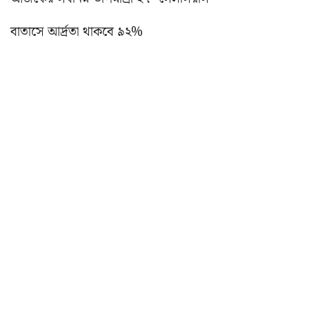
বাতাসে আর্দ্রতা থাকবে ৯২%