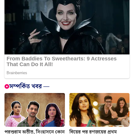
সম্পর্কিত খবর —
পরশুরাম অতীত, সিংহাসনে কোন
বিয়ের পর রণজয়ের প্রথম