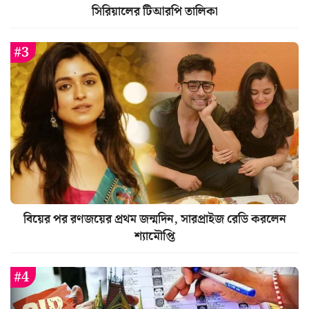
সিরিয়ালের টিআরপি তালিকা
বিয়ের পর রণজয়ের প্রথম জন্মদিন, সারপ্রাইজ রেডি করলেন
শ্যামৌপ্তি