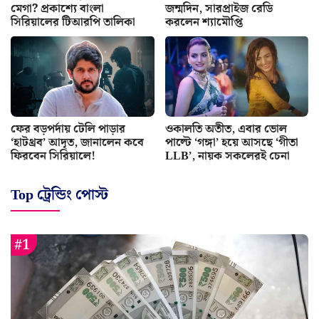
মেগা? প্রকাশ্যে বাংলা
জন্মদিন, সারপ্রাইজ রেডি
সিরিয়ালের টিআরপি তালিকা
করলেন শ্যামৌপ্তি
ফের বড়পর্দায় টেলি পাড়ার
ওকালতি অতীত, এবার ভোল
‘হাটথ্রব’ আদৃত, জানালেন কবে
পাল্টে ‘গঙ্গা’ হয়ে আসছে ‘গীতা
ফিরবেন সিরিয়ালে!
LLB’, নায়ক সকলেরই চেনা
Top ট্রেন্ডিং পোস্ট