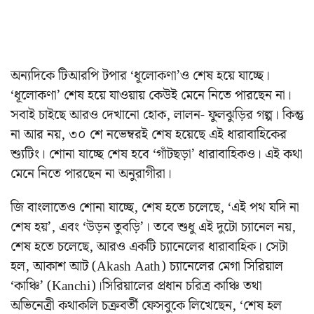
অন্যদিকে টিআরপি টপার ‘ধূলোকণা’ও শেষ হয়ে যাচ্ছে।
‘ধূলোকণা’ শেষ হয়ে যাওয়ায় কেউই মেনে নিতে পারছেন না।
সবাই চাইছে আরও দেখানো হোক, লালন- ফুলঝুড়ির গল্প। কিন্তু
না আর নয়, ৩০ শে নভেম্বরই শেষ হয়েছে এই ধারাবাহিকের
শ্যুটিং। শোনা যাচ্ছে শেষ হবে ‘গাঁটছড়া’ ধারাবাহিকও। এই কথা
মেনে নিতে পারছেন না অনুরাগীরা।
জি বাংলাতেও শোনা যাচ্ছে, শেষ হতে চলেছে, ‘এই পথ যদি না
শেষ হয়’, এবং ‘উড়ন তুবড়ি’। তবে শুধু এই দুটো চ্যানেল নয়,
শেষ হতে চলেছে, আরও একটি চ্যানেলের ধারাবাহিক। সেটা
হল, আকাশ আট (Akash Aath) চ্যানেলের মেগা সিরিয়াল
‘কাঞ্চি’ (Kanchi)।সিরিয়ালের প্রধান চরিত্র কাঞ্চি তথা
অভিনেত্রী কথাকলি চক্রবর্তী ফেসবুকে লিখেছেন, ‘শেষ হল