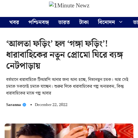
Skip
Menu
to
content
খবর
পশ্চিমবঙ্গ
ভারত
টাকা
বিনোদন
ভ
‘আলতা ফড়িং’ হল ‘গঙ্গা ফড়িং’!
ধারাবাহিকের নতুন প্রোমো ঘিরে ব্যঙ্গ
নেটপাড়ায়
বর্তমানে ধারাবাহিকে টিআরপি আনার জন্য আনা হচ্ছে, নিত্যনতুন চমক। আর সেই
চমকে সকলেই চমকে যাচ্ছেন। শুরুর দিকে ধারাবাহিকের গল্প অন্যরকম, কিন্তু
ধারাবাহিকের মাঝে গল্প আবার
Saranna
December 22, 2022