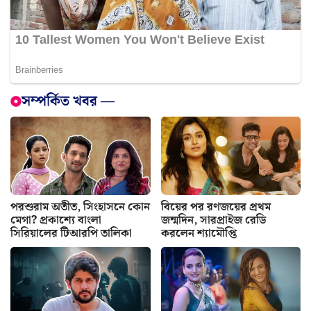
সম্পর্কিত খবর —
পরশুরাম অতীত, সিংহাসনে কোন
বিয়ের পর রণজয়ের প্রথম
মেগা? প্রকাশ্যে বাংলা
জন্মদিন, সারপ্রাইজ রেডি
সিরিয়ালের টিআরপি তালিকা
করলেন শ্যামৌপ্তি