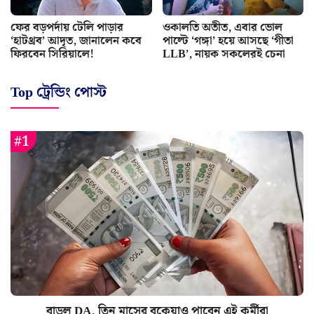
ফের বড়পর্দায় টেলি পাড়ার
ওকালতি অতীত, এবার ভোল
‘হাটথ্রব’ আদৃত, জানালেন কবে
পাল্টে ‘গঙ্গা’ হয়ে আসছে ‘গীতা
ফিরবেন সিরিয়ালে!
LLB’, নায়ক সকলেরই চেনা
Top ট্রেন্ডিং পোস্ট
বাড়ল DA, তিন মাসের বকেয়াও পাবেন এই কর্মীরা