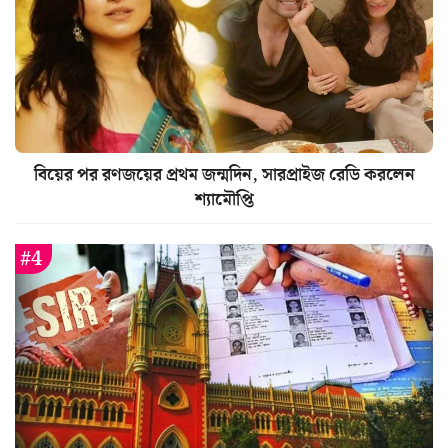
বিয়ের পর রণজয়ের প্রথম জন্মদিন, সারপ্রাইজ রেডি করলেন
শ্যামৌপ্তি