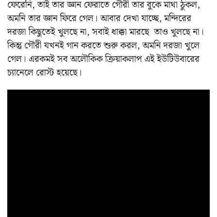
ফেরেনি, তাই তার জ্ঞান ফেরাতে গৌরী তার বুকে মাথা ঠুকল,
অমনি তার জ্ঞান ফিরে গেল। আবার দেখা যাচ্ছে, মন্দিরের
দরজা কিছুতেই খুলছে না, সবাই ধাক্কা মারছে তাও খুলছে না।
কিন্তু গৌরী যখনই গান করতে শুরু করল, অমনি দরজা খুলে
গেল। এরকমই সব অলৌকিক ক্রিয়াকলাপ এই ইউটিউবারের
চ্যানেলে রোস্ট হয়েছে।