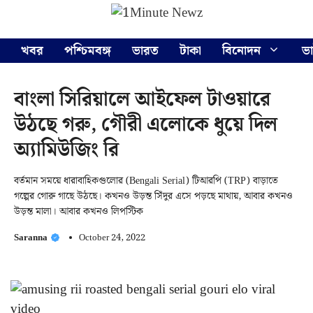
Skip
Menu
to
content
খবর
পশ্চিমবঙ্গ
ভারত
টাকা
বিনোদন
ভ
বাংলা সিরিয়ালে আইফেল টাওয়ারে
উঠছে গরু, গৌরী এলোকে ধুয়ে দিল
অ্যামিউজিং রি
বর্তমান সময়ে ধারাবাহিকগুলোর (Bengali Serial) টিআরপি (TRP) বাড়াতে
গল্পের গোরু গাছে উঠছে। কখনও উড়ন্ত সিঁদুর এসে পড়ছে মাথায়, আবার কখনও
উড়ন্ত মালা। আবার কখনও লিপস্টিক
Saranna
October 24, 2022