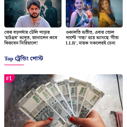
ফের বড়পর্দায় টেলি পাড়ার
ওকালতি অতীত, এবার ভোল
‘হাটথ্রব’ আদৃত, জানালেন কবে
পাল্টে ‘গঙ্গা’ হয়ে আসছে ‘গীতা
ফিরবেন সিরিয়ালে!
LLB’, নায়ক সকলেরই চেনা
Top ট্রেন্ডিং পোস্ট