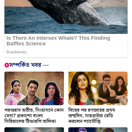
সম্পর্কিত খবর —
পরশুরাম অতীত, সিংহাসনে কোন
বিয়ের পর রণজয়ের প্রথম
মেগা? প্রকাশ্যে বাংলা
জন্মদিন, সারপ্রাইজ রেডি
সিরিয়ালের টিআরপি তালিকা
করলেন শ্যামৌপ্তি