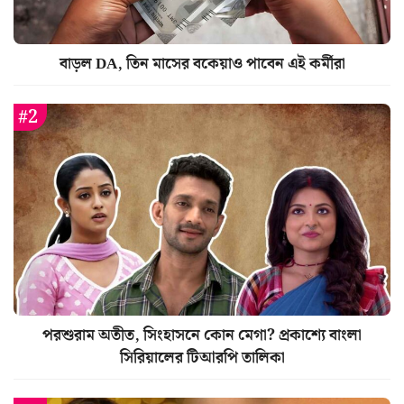
বাড়ল DA, তিন মাসের বকেয়াও পাবেন এই কর্মীরা
পরশুরাম অতীত, সিংহাসনে কোন মেগা? প্রকাশ্যে বাংলা
সিরিয়ালের টিআরপি তালিকা