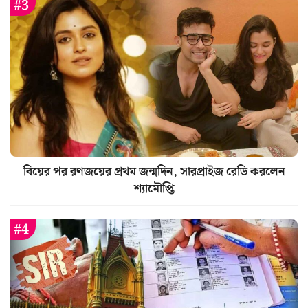
বিয়ের পর রণজয়ের প্রথম জন্মদিন, সারপ্রাইজ রেডি করলেন
শ্যামৌপ্তি