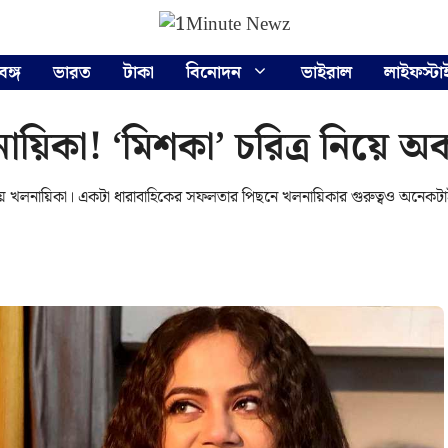
বঙ্গ
ভারত
টাকা
বিনোদন
ভাইরাল
লাইফস্টা
খলনায়িকা! ‘মিশকা’ চরিত্র নিয়ে
ব পায় খলনায়িকা। একটা ধারাবাহিকের সফলতার পিছনে খলনায়িকার গুরুত্বও অনেকটা