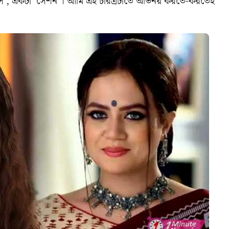
াস’, একটা ‘সেশন’। আমি এই চরিত্রটাতে অভিনয় করতে-করতেই