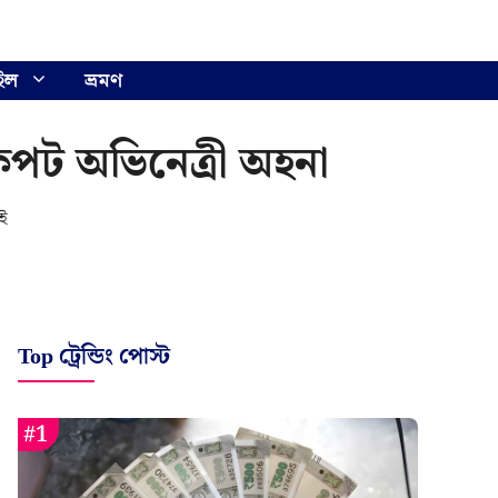
ইল
ভ্রমণ
 অকপট অভিনেত্রী অহনা
ই
Top ট্রেন্ডিং পোস্ট