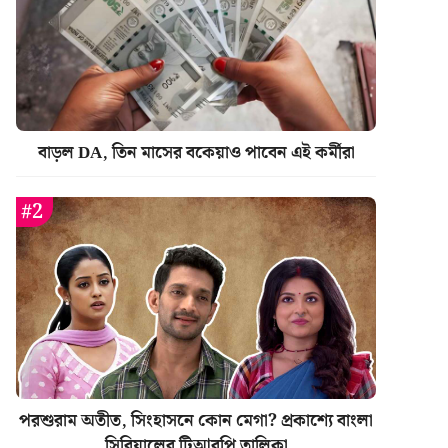
বাড়ল DA, তিন মাসের বকেয়াও পাবেন এই কর্মীরা
পরশুরাম অতীত, সিংহাসনে কোন মেগা? প্রকাশ্যে বাংলা
সিরিয়ালের টিআরপি তালিকা