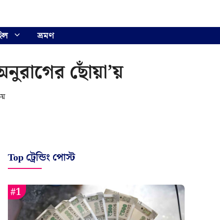
ইল
ভ্রমণ
নুরাগের ছোঁয়া’য়
য়
Top ট্রেন্ডিং পোস্ট