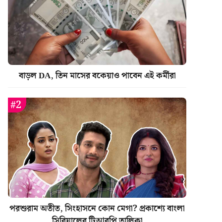
বাড়ল DA, তিন মাসের বকেয়াও পাবেন এই কর্মীরা
পরশুরাম অতীত, সিংহাসনে কোন মেগা? প্রকাশ্যে বাংলা
সিরিয়ালের টিআরপি তালিকা