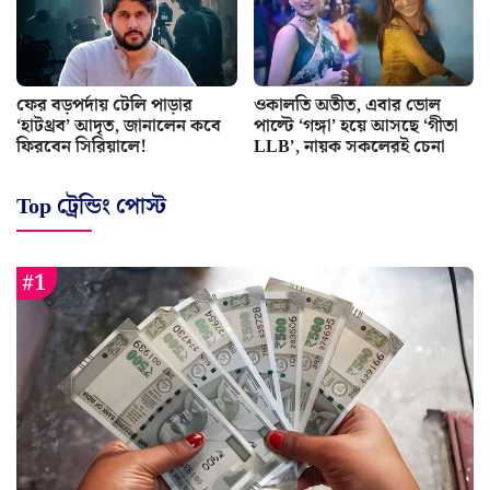
ফের বড়পর্দায় টেলি পাড়ার
ওকালতি অতীত, এবার ভোল
‘হাটথ্রব’ আদৃত, জানালেন কবে
পাল্টে ‘গঙ্গা’ হয়ে আসছে ‘গীতা
ফিরবেন সিরিয়ালে!
LLB’, নায়ক সকলেরই চেনা
Top ট্রেন্ডিং পোস্ট