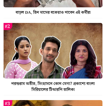
বাড়ল DA, তিন মাসের বকেয়াও পাবেন এই কর্মীরা
পরশুরাম অতীত, সিংহাসনে কোন মেগা? প্রকাশ্যে বাংলা
সিরিয়ালের টিআরপি তালিকা