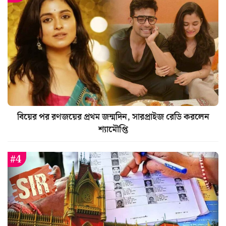
বিয়ের পর রণজয়ের প্রথম জন্মদিন, সারপ্রাইজ রেডি করলেন
শ্যামৌপ্তি