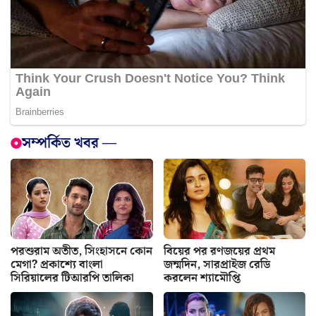
সম্পর্কিত খবর —
পরশুরাম অতীত, সিংহাসনে কোন
বিয়ের পর রণজয়ের প্রথম
মেগা? প্রকাশ্যে বাংলা
জন্মদিন, সারপ্রাইজ রেডি
সিরিয়ালের টিআরপি তালিকা
করলেন শ্যামৌপ্তি