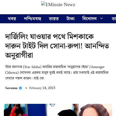
Skip
Menu
to
content
খবর
পশ্চিমবঙ্গ
ভারত
টাকা
বিনোদন
ভ
দার্জিলিং যাওয়ার পথে মিশকাকে
দারুন টাইট দিল সোনা-রুপা! আনন্দিত
অনুরাগীরা
স্টার জলসার (Star Jalsha) জনপ্রিয় ধারাবাহিক ‘অনুরাগের ছোঁয়া’ (Anurager
Chhowa) দেখেননা এরকম মানুষ খুবই কমই আছে। প্রায় সকলেই এই ধারাবাহিক
দেখতে পছন্দ করেন। তাই তো
Saranna
February 24, 2023