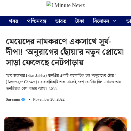
Skip
Menu
to
content
খবর
পশ্চিমবঙ্গ
ভারত
টাকা
বিনোদন
ভ
মেয়েদের নামকরণে একসাথে সূর্য-
দীপা! ‘অনুরাগের ছোঁয়া’র নতুন প্রোমো
সাড়া ফেলেছে নেটপাড়ায়
স্টার জলসার (Star Jalsha) জনপ্রিয় একটি ধারাবাহিক হল ‘অনুরাগের ছোঁয়া’
(Anurager Chowa)। ধারাবাহিকটি শুরু থেকেই বেশ জনপ্রিয় ছিল এখনও তার
জনপ্রিয়তা বেশ বজায় আছে। ২০২২
Saranna
November 20, 2022