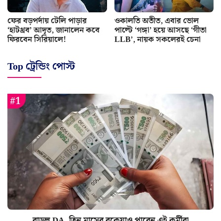
ফের বড়পর্দায় টেলি পাড়ার
ওকালতি অতীত, এবার ভোল
‘হাটথ্রব’ আদৃত, জানালেন কবে
পাল্টে ‘গঙ্গা’ হয়ে আসছে ‘গীতা
ফিরবেন সিরিয়ালে!
LLB’, নায়ক সকলেরই চেনা
Top ট্রেন্ডিং পোস্ট
বাড়ল DA, তিন মাসের বকেয়াও পাবেন এই কর্মীরা