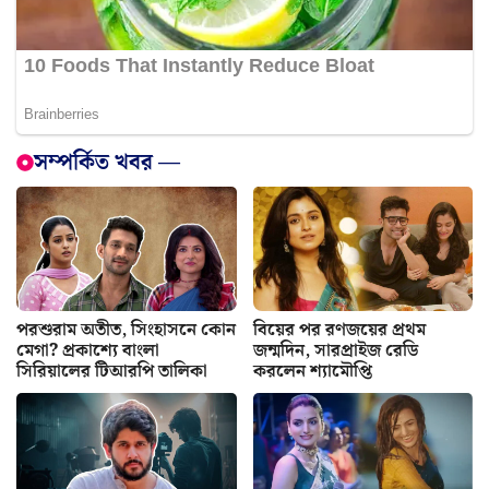
সম্পর্কিত খবর —
পরশুরাম অতীত, সিংহাসনে কোন
বিয়ের পর রণজয়ের প্রথম
মেগা? প্রকাশ্যে বাংলা
জন্মদিন, সারপ্রাইজ রেডি
সিরিয়ালের টিআরপি তালিকা
করলেন শ্যামৌপ্তি