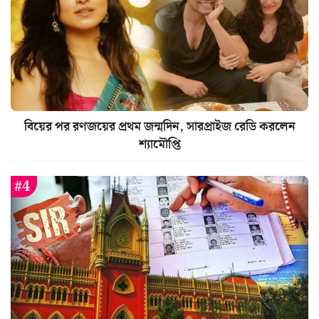
বিয়ের পর রণজয়ের প্রথম জন্মদিন, সারপ্রাইজ রেডি করলেন
শ্যামৌপ্তি