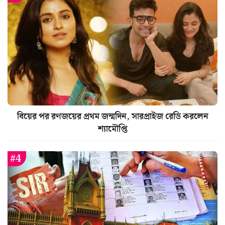
বিয়ের পর রণজয়ের প্রথম জন্মদিন, সারপ্রাইজ রেডি করলেন
শ্যামৌপ্তি