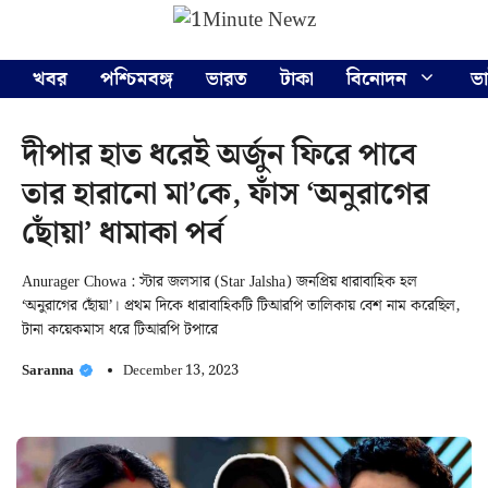
Skip
Menu
to
content
খবর
পশ্চিমবঙ্গ
ভারত
টাকা
বিনোদন
ভ
দীপার হাত ধরেই অর্জুন ফিরে পাবে
তার হারানো মা’কে, ফাঁস ‘অনুরাগের
ছোঁয়া’ ধামাকা পর্ব
Anurager Chowa : স্টার জলসার (Star Jalsha) জনপ্রিয় ধারাবাহিক হল
‘অনুরাগের ছোঁয়া’। প্রথম দিকে ধারাবাহিকটি টিআরপি তালিকায় বেশ নাম করেছিল,
টানা কয়েকমাস ধরে টিআরপি টপারে
Saranna
December 13, 2023