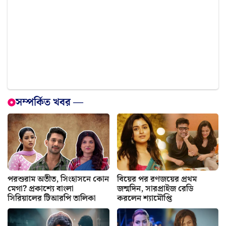
সম্পর্কিত খবর —
পরশুরাম অতীত, সিংহাসনে কোন
বিয়ের পর রণজয়ের প্রথম
মেগা? প্রকাশ্যে বাংলা
জন্মদিন, সারপ্রাইজ রেডি
সিরিয়ালের টিআরপি তালিকা
করলেন শ্যামৌপ্তি