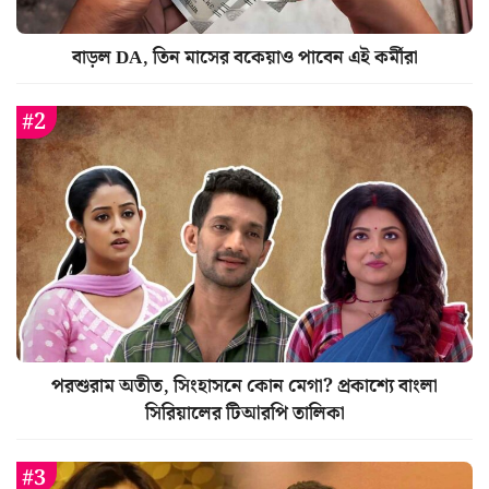
বাড়ল DA, তিন মাসের বকেয়াও পাবেন এই কর্মীরা
পরশুরাম অতীত, সিংহাসনে কোন মেগা? প্রকাশ্যে বাংলা
সিরিয়ালের টিআরপি তালিকা