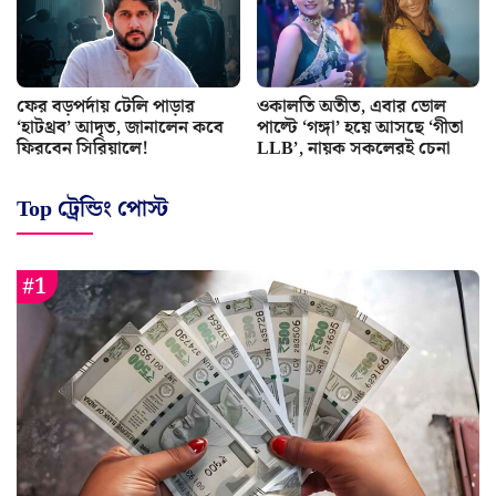
ফের বড়পর্দায় টেলি পাড়ার
ওকালতি অতীত, এবার ভোল
‘হাটথ্রব’ আদৃত, জানালেন কবে
পাল্টে ‘গঙ্গা’ হয়ে আসছে ‘গীতা
ফিরবেন সিরিয়ালে!
LLB’, নায়ক সকলেরই চেনা
Top ট্রেন্ডিং পোস্ট