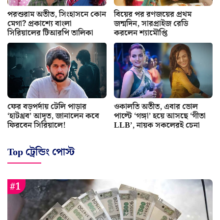
পরশুরাম অতীত, সিংহাসনে কোন
বিয়ের পর রণজয়ের প্রথম
মেগা? প্রকাশ্যে বাংলা
জন্মদিন, সারপ্রাইজ রেডি
সিরিয়ালের টিআরপি তালিকা
করলেন শ্যামৌপ্তি
ফের বড়পর্দায় টেলি পাড়ার
ওকালতি অতীত, এবার ভোল
‘হাটথ্রব’ আদৃত, জানালেন কবে
পাল্টে ‘গঙ্গা’ হয়ে আসছে ‘গীতা
ফিরবেন সিরিয়ালে!
LLB’, নায়ক সকলেরই চেনা
Top ট্রেন্ডিং পোস্ট