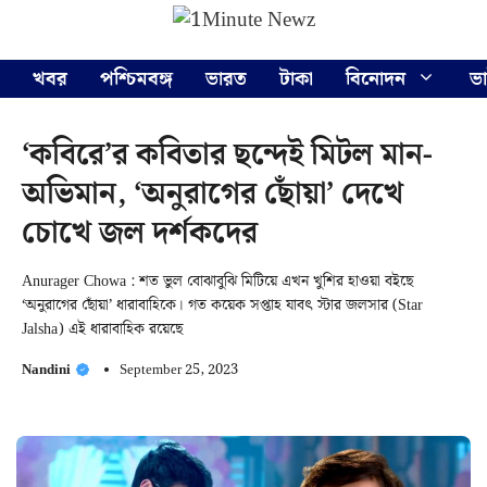
Skip
Menu
to
content
খবর
পশ্চিমবঙ্গ
ভারত
টাকা
বিনোদন
ভ
‘কবিরে’র কবিতার ছন্দেই মিটল মান-
অভিমান, ‘অনুরাগের ছোঁয়া’ দেখে
চোখে জল দর্শকদের
Anurager Chowa : শত ভুল বোঝাবুঝি মিটিয়ে এখন খুশির হাওয়া বইছে
‘অনুরাগের ছোঁয়া’ ধারাবাহিকে। গত কয়েক সপ্তাহ যাবৎ স্টার জলসার (Star
Jalsha) এই ধারাবাহিক রয়েছে
Nandini
September 25, 2023