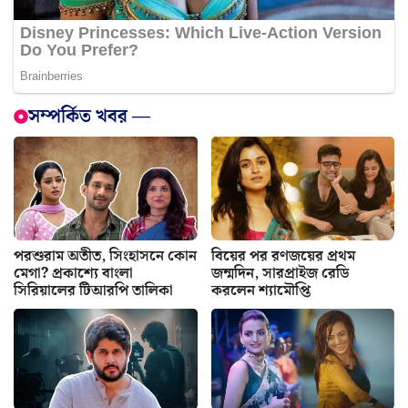
সম্পর্কিত খবর —
পরশুরাম অতীত, সিংহাসনে কোন
বিয়ের পর রণজয়ের প্রথম
মেগা? প্রকাশ্যে বাংলা
জন্মদিন, সারপ্রাইজ রেডি
সিরিয়ালের টিআরপি তালিকা
করলেন শ্যামৌপ্তি