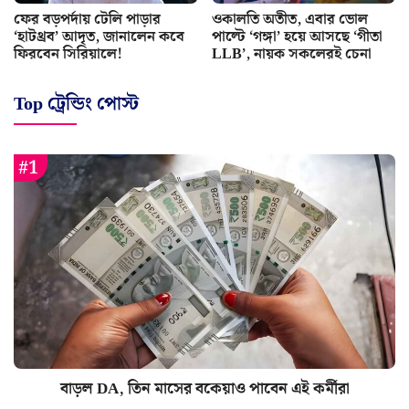
ফের বড়পর্দায় টেলি পাড়ার
ওকালতি অতীত, এবার ভোল
‘হাটথ্রব’ আদৃত, জানালেন কবে
পাল্টে ‘গঙ্গা’ হয়ে আসছে ‘গীতা
ফিরবেন সিরিয়ালে!
LLB’, নায়ক সকলেরই চেনা
Top ট্রেন্ডিং পোস্ট
বাড়ল DA, তিন মাসের বকেয়াও পাবেন এই কর্মীরা