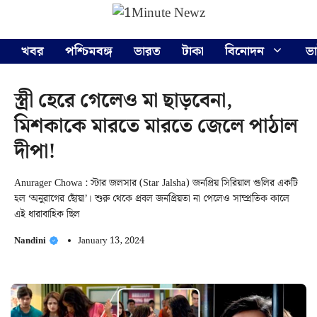
Skip
Menu
to
content
খবর
পশ্চিমবঙ্গ
ভারত
টাকা
বিনোদন
ভ
স্ত্রী হেরে গেলেও মা ছাড়বেনা,
মিশকাকে মারতে মারতে জেলে পাঠাল
দীপা!
Anurager Chowa : স্টার জলসার (Star Jalsha) জনপ্রিয় সিরিয়াল গুলির একটি
হল ‘অনুরাগের ছোঁয়া’। শুরু থেকে প্রবল জনপ্রিয়তা না পেলেও সাম্প্রতিক কালে
এই ধারাবাহিক ছিল
Nandini
January 13, 2024