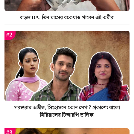
বাড়ল DA, তিন মাসের বকেয়াও পাবেন এই কর্মীরা
পরশুরাম অতীত, সিংহাসনে কোন মেগা? প্রকাশ্যে বাংলা
সিরিয়ালের টিআরপি তালিকা