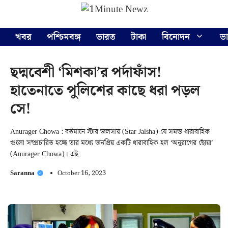
Skip
Menu
to
content
খবর
পশ্চিমবঙ্গ
ভারত
টাকা
বিনোদন
ভ
ছদ্মবেশী ‘মিশকা’র পর্দাফাঁস!
হাতেনাতে পুলিশের কাছে ধরা পড়ল
সে!
Anurager Chowa : বর্তমানে স্টার জলসায় (Star Jalsha) যে সমস্ত ধারাবাহিক
গুলো সম্প্রচারিত হচ্ছে তার মধ্যে জনপ্রিয় একটি ধারাবাহিক হল ‘অনুরাগের ছোঁয়া’
(Anurager Chowa)। এই
Saranna
October 16, 2023