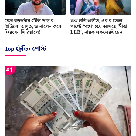
ফের বড়পর্দায় টেলি পাড়ার
ওকালতি অতীত, এবার ভোল
‘হাটথ্রব’ আদৃত, জানালেন কবে
পাল্টে ‘গঙ্গা’ হয়ে আসছে ‘গীতা
ফিরবেন সিরিয়ালে!
LLB’, নায়ক সকলেরই চেনা
Top ট্রেন্ডিং পোস্ট