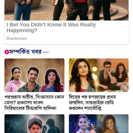
সম্পর্কিত খবর —
পরশুরাম অতীত, সিংহাসনে কোন
বিয়ের পর রণজয়ের প্রথম
মেগা? প্রকাশ্যে বাংলা
জন্মদিন, সারপ্রাইজ রেডি
সিরিয়ালের টিআরপি তালিকা
করলেন শ্যামৌপ্তি