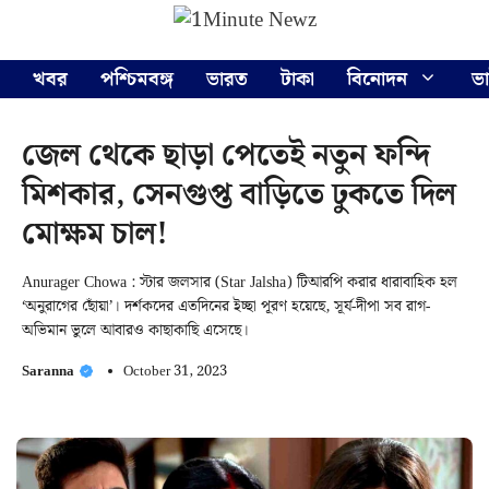
Skip
Menu
to
content
খবর
পশ্চিমবঙ্গ
ভারত
টাকা
বিনোদন
ভ
জেল থেকে ছাড়া পেতেই নতুন ফন্দি
মিশকার, সেনগুপ্ত বাড়িতে ঢুকতে দিল
মোক্ষম চাল!
Anurager Chowa : স্টার জলসার (Star Jalsha) টিআরপি করার ধারাবাহিক হল
‘অনুরাগের ছোঁয়া’। দর্শকদের এতদিনের ইচ্ছা পূরণ হয়েছে, সূর্য-দীপা সব রাগ-
অভিমান ভুলে আবারও কাছাকাছি এসেছে।
Saranna
October 31, 2023