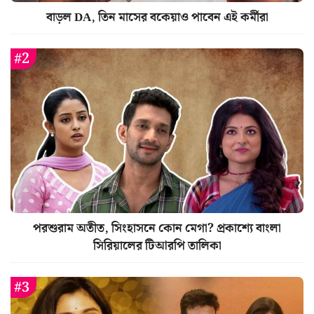
বাড়ল DA, তিন মাসের বকেয়াও পাবেন এই কর্মীরা
পরশুরাম অতীত, সিংহাসনে কোন মেগা? প্রকাশ্যে বাংলা
সিরিয়ালের টিআরপি তালিকা