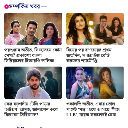
সম্পর্কিত খবর —
পরশুরাম অতীত, সিংহাসনে কোন
বিয়ের পর রণজয়ের প্রথম
মেগা? প্রকাশ্যে বাংলা
জন্মদিন, সারপ্রাইজ রেডি
সিরিয়ালের টিআরপি তালিকা
করলেন শ্যামৌপ্তি
ফের বড়পর্দায় টেলি পাড়ার
ওকালতি অতীত, এবার ভোল
‘হাটথ্রব’ আদৃত, জানালেন কবে
পাল্টে ‘গঙ্গা’ হয়ে আসছে ‘গীতা
ফিরবেন সিরিয়ালে!
LLB’, নায়ক সকলেরই চেনা