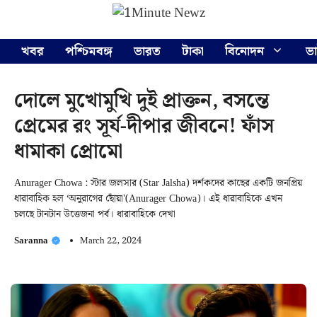
Skip
Menu
to
content
খবর
পশ্চিমবঙ্গ
ভারত
টাকা
বিনোদন
ভ
দোলে মুখোমুখি দুই প্রাক্তন, বসন্তে
প্রেমের রং সূর্য-দীপার জীবনে! ফাঁস
ধামাকা প্রোমো
Anurager Chowa : স্টার জলসার (Star Jalsha) দর্শকদের কাছের একটি জনপ্রিয়
ধারাবাহিক হল ‘অনুরাগের ছোঁয়া'(Anurager Chowa)। এই ধারাবাহিকে এখন
চলছে টানটান উত্তেজনা পর্ব। ধারাবাহিকে দেখা
Saranna
March 22, 2024