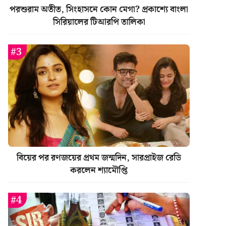
পরশুরাম অতীত, সিংহাসনে কোন মেগা? প্রকাশ্যে বাংলা
সিরিয়ালের টিআরপি তালিকা
বিয়ের পর রণজয়ের প্রথম জন্মদিন, সারপ্রাইজ রেডি
করলেন শ্যামৌপ্তি