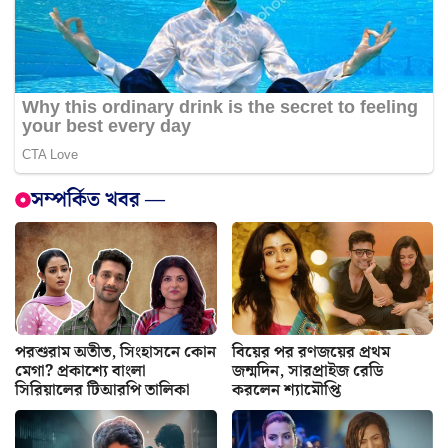
সম্পর্কিত খবর —
পরশুরাম অতীত, সিংহাসনে কোন
বিয়ের পর রণজয়ের প্রথম
মেগা? প্রকাশ্যে বাংলা
জন্মদিন, সারপ্রাইজ রেডি
সিরিয়ালের টিআরপি তালিকা
করলেন শ্যামৌপ্তি