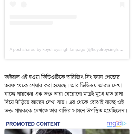
A post shared by koyelroysingh.fanpage (@koyelroysingh.fanpage)
ভাইরাল এই হওয়া ভিডিওটিকে অরিজিৎ সিং ফ্যান পেজের
তরফ থেকে শেয়ার করা হয়েছে। আর ভিডিওয় আরও দেখা
যাচ্ছে গায়কের এক ভক্ত তারা বেরোনো মাত্রই মুখে হাত চাপা
দিয়ে দাঁড়িয়ে আছেন দেখা যায়। এর থেকে বোঝাই যাচ্ছে ওই
ভক্ত গায়ককে দেখতে তার বাড়ির সামনে উপস্থিত হয়েছিলেন।