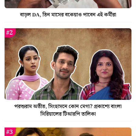
বাড়ল DA, তিন মাসের বকেয়াও পাবেন এই কর্মীরা
পরশুরাম অতীত, সিংহাসনে কোন মেগা? প্রকাশ্যে বাংলা
সিরিয়ালের টিআরপি তালিকা