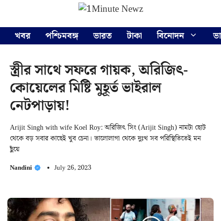
Skip
Menu
to
content
খবর
পশ্চিমবঙ্গ
ভারত
টাকা
বিনোদন
ভ
স্ত্রীর সাথে সফরে গায়ক, অরিজিৎ-
কোয়েলের মিষ্টি মুহূর্ত ভাইরাল
নেটপাড়ায়!
Arijit Singh with wife Koel Roy: অরিজিৎ সিং (Arijit Singh) নামটা ছোট
থেকে বড় সবার কাছেই খুব চেনা। ভালোলাগা থেকে দুঃখ সব পরিস্থিতিতেই মন
ছুঁয়ে
Nandini
July 26, 2023