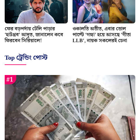
ফের বড়পর্দায় টেলি পাড়ার
ওকালতি অতীত, এবার ভোল
‘হাটথ্রব’ আদৃত, জানালেন কবে
পাল্টে ‘গঙ্গা’ হয়ে আসছে ‘গীতা
ফিরবেন সিরিয়ালে!
LLB’, নায়ক সকলেরই চেনা
Top ট্রেন্ডিং পোস্ট