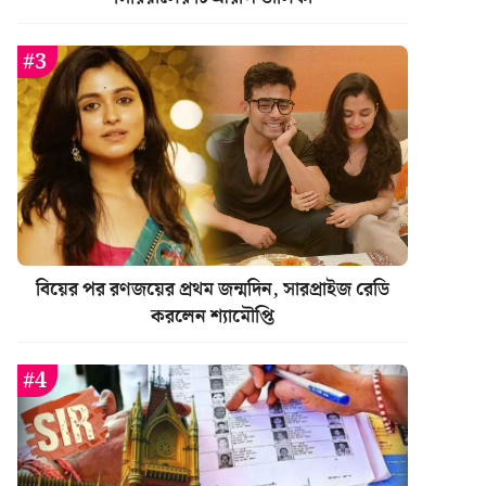
বিয়ের পর রণজয়ের প্রথম জন্মদিন, সারপ্রাইজ রেডি
করলেন শ্যামৌপ্তি