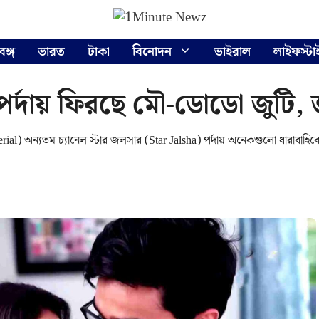
বঙ্গ
ভারত
টাকা
বিনোদন
ভাইরাল
লাইফস্টা
পর্দায় ফিরছে মৌ-ডোডো জুটি, 
ial) অন্যতম চ্যানেল স্টার জলসার (Star Jalsha) পর্দায় অনেকগুলো ধারাবাহিক