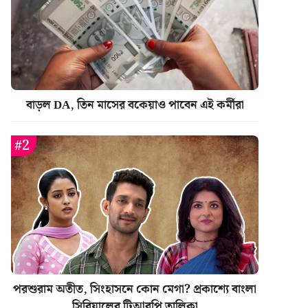
বাড়ল DA, তিন মাসের বকেয়াও পাবেন এই কর্মীরা
পরশুরাম অতীত, সিংহাসনে কোন মেগা? প্রকাশ্যে বাংলা
সিরিয়ালের টিআরপি তালিকা