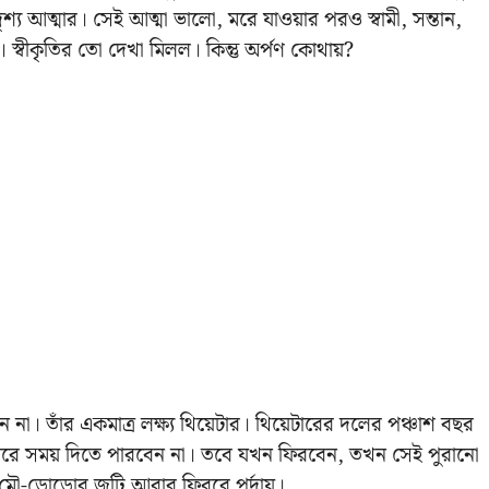
দৃশ্য আত্মার। সেই আত্মা ভালো, মরে যাওয়ার পরও স্বামী, সন্তান,
। স্বীকৃতির তো দেখা মিলল। কিন্তু অর্পণ কোথায়?
না। তাঁর একমাত্র লক্ষ্য থিয়েটার। থিয়েটারের দলের পঞ্চাশ বছর
থিয়েটারে সময় দিতে পারবেন না। তবে যখন ফিরবেন, তখন সেই পুরানো
‘মৌ-ডোডোর জুটি আবার ফিরবে পর্দায়।