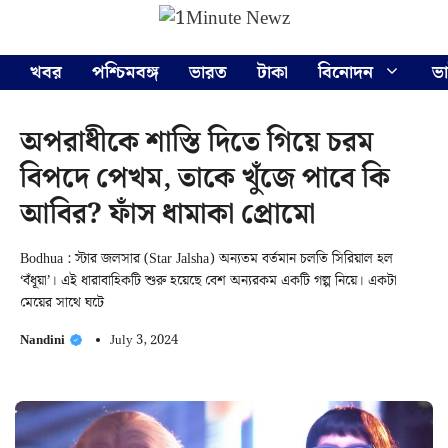
Skip
Menu
to
content
খবর
পশ্চিমবঙ্গ
ভারত
টাকা
বিনোদন
ভ
অপরাধীকে শাস্তি দিতে গিয়ে চরম
বিপদে পেখম, তাকে খুঁজে পাবে কি
আবির? ফাঁস ধামাকা প্রোমো
Bodhua : স্টার জলসার (Star Jalsha) অন্যতম বর্তমান চলতি সিরিয়াল হল
‘বঁধূয়া’। এই ধারাবাহিকটি শুরু হয়েছে বেশ অন্যরকম একটি গল্প নিয়ে। একটা
মেয়ের সাথে ঘটে
Nandini
July 3, 2024