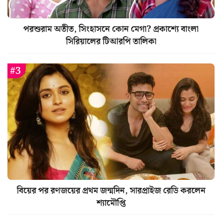
পরশুরাম অতীত, সিংহাসনে কোন মেগা? প্রকাশ্যে বাংলা
সিরিয়ালের টিআরপি তালিকা
বিয়ের পর রণজয়ের প্রথম জন্মদিন, সারপ্রাইজ রেডি করলেন
শ্যামৌপ্তি