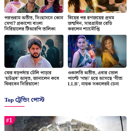
পরশুরাম অতীত, সিংহাসনে কোন
বিয়ের পর রণজয়ের প্রথম
মেগা? প্রকাশ্যে বাংলা
জন্মদিন, সারপ্রাইজ রেডি
সিরিয়ালের টিআরপি তালিকা
করলেন শ্যামৌপ্তি
ফের বড়পর্দায় টেলি পাড়ার
ওকালতি অতীত, এবার ভোল
‘হাটথ্রব’ আদৃত, জানালেন কবে
পাল্টে ‘গঙ্গা’ হয়ে আসছে ‘গীতা
ফিরবেন সিরিয়ালে!
LLB’, নায়ক সকলেরই চেনা
Top ট্রেন্ডিং পোস্ট