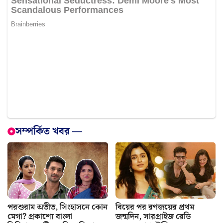
সম্পর্কিত খবর —
পরশুরাম অতীত, সিংহাসনে কোন
বিয়ের পর রণজয়ের প্রথম
মেগা? প্রকাশ্যে বাংলা
জন্মদিন, সারপ্রাইজ রেডি