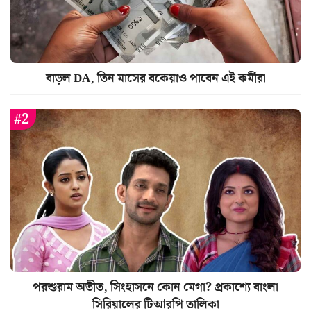
বাড়ল DA, তিন মাসের বকেয়াও পাবেন এই কর্মীরা
পরশুরাম অতীত, সিংহাসনে কোন মেগা? প্রকাশ্যে বাংলা
সিরিয়ালের টিআরপি তালিকা