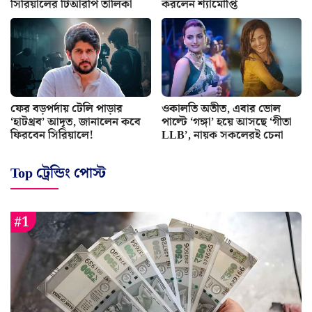
সিরিয়ালের টিআরপি তালিকা
করলেন শ্যামৌপ্তি
ফের বড়পর্দায় টেলি পাড়ার
ওকালতি অতীত, এবার ভোল
‘হাটথ্রব’ আদৃত, জানালেন কবে
পাল্টে ‘গঙ্গা’ হয়ে আসছে ‘গীতা
ফিরবেন সিরিয়ালে!
LLB’, নায়ক সকলেরই চেনা
Top ট্রেন্ডিং পোস্ট