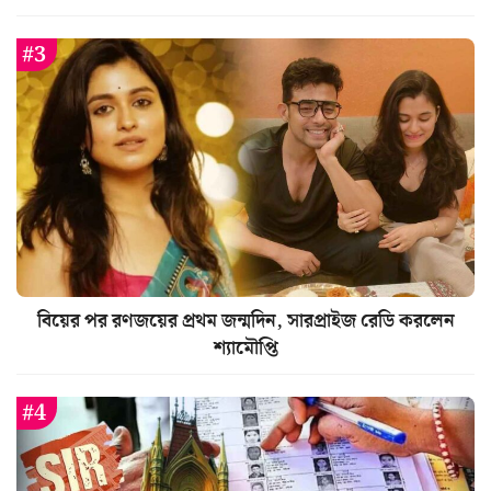
বিয়ের পর রণজয়ের প্রথম জন্মদিন, সারপ্রাইজ রেডি করলেন
শ্যামৌপ্তি